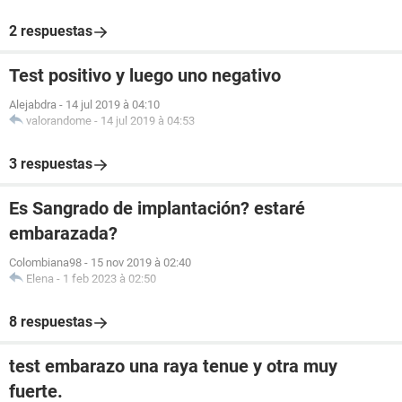
2 respuestas
Test positivo y luego uno negativo
Alejabdra
-
14 jul 2019 à 04:10
valorandome
-
14 jul 2019 à 04:53
3 respuestas
Es Sangrado de implantación? estaré
embarazada?
Colombiana98
-
15 nov 2019 à 02:40
Elena
-
1 feb 2023 à 02:50
8 respuestas
test embarazo una raya tenue y otra muy
fuerte.