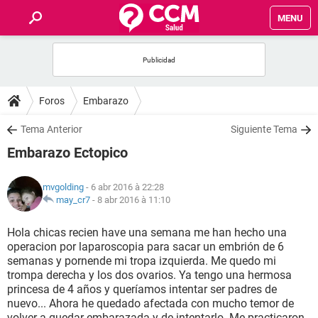
MENU
INICIO
FORUMS
Foros
Embarazo
SALUD
Tema Anterior
Siguiente Tema
Embarazo Ectopico
FAMILIA
mvgolding
- 6 abr 2016 à 22:28
NUTRICIÓN
may_cr7
-
8 abr 2016 à 11:10
Hola chicas recien have una semana me han hecho una
BIENESTAR
operacion por laparoscopia para sacar un embrión de 6
semanas y pornende mi tropa izquierda. Me quedo mi
SEXUALIDAD
trompa derecha y los dos ovarios. Ya tengo una hermosa
princesa de 4 años y queríamos intentar ser padres de
nuevo... Ahora he quedado afectada con mucho temor de
GLOSARIO
volver a quedar embarazada y de intentarlo. Me practicaron