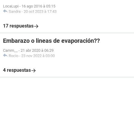
LocaLupi
-
16 ago 2016 à 05:15
Sandra
-
20 oct 2023 à 17:43
17 respuestas
Embarazo o lineas de evaporación??
Camm__
-
21 abr 2020 à 06:29
Rocio
-
23 nov 2022 à 03:00
4 respuestas