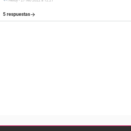
Heidy
-
27 feb 2022 à 12:21
5 respuestas