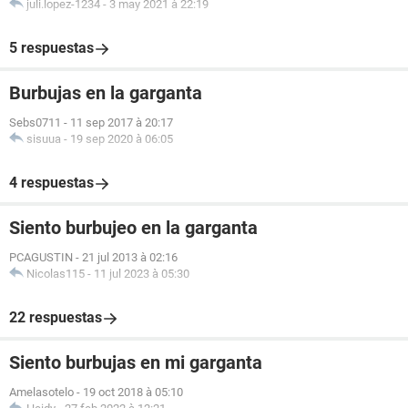
juli.lopez-1234
-
3 may 2021 à 22:19
5 respuestas
Burbujas en la garganta
Sebs0711
-
11 sep 2017 à 20:17
sisuua
-
19 sep 2020 à 06:05
4 respuestas
Siento burbujeo en la garganta
PCAGUSTIN
-
21 jul 2013 à 02:16
Nicolas115
-
11 jul 2023 à 05:30
22 respuestas
Siento burbujas en mi garganta
Amelasotelo
-
19 oct 2018 à 05:10