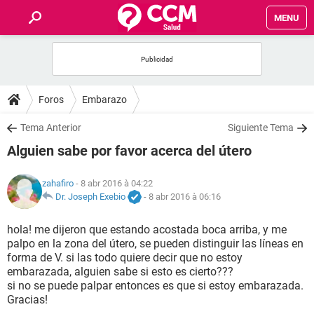
MENU
INICIO
FORUMS
Foros
Embarazo
SALUD
Tema Anterior
Siguiente Tema
Alguien sabe por favor acerca del útero
FAMILIA
zahafiro
- 8 abr 2016 à 04:22
NUTRICIÓN
Dr. Joseph Exebio
-
8 abr 2016 à 06:16
hola! me dijeron que estando acostada boca arriba, y me
BIENESTAR
palpo en la zona del útero, se pueden distinguir las líneas en
forma de V. si las todo quiere decir que no estoy
SEXUALIDAD
embarazada, alguien sabe si esto es cierto???
si no se puede palpar entonces es que si estoy embarazada.
Gracias!
GLOSARIO