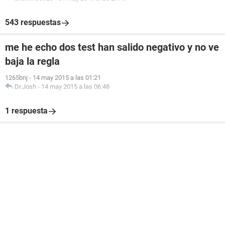
543 respuestas
me he echo dos test han salido negativo y no ve
baja la regla
1265bnj
-
14 may 2015 a las 01:21
Dr.Josh
-
14 may 2015 a las 06:48
1 respuesta