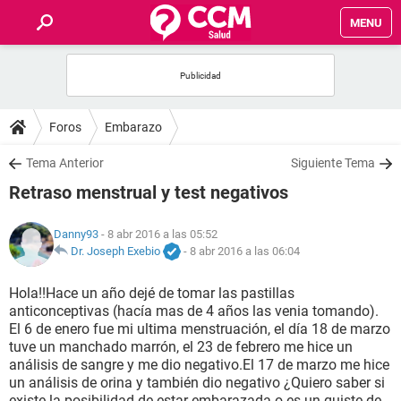
MENU
INICIO
FOROS
Foros
Embarazo
SALUD
Tema Anterior
Siguiente Tema
Retraso menstrual y test negativos
FAMILIA
Danny93
- 8 abr 2016 a las 05:52
NUTRICIÓN
Dr. Joseph Exebio
-
8 abr 2016 a las 06:04
Hola!!Hace un año dejé de tomar las pastillas
BIENESTAR
anticonceptivas (hacía mas de 4 años las venia tomando).
El 6 de enero fue mi ultima menstruación, el día 18 de marzo
SEXUALIDAD
tuve un manchado marrón, el 23 de febrero me hice un
análisis de sangre y me dio negativo.El 17 de marzo me hice
un análisis de orina y también dio negativo ¿Quiero saber si
GLOSARIO
existe la posibilidad de estar embarazada o es un quiste de