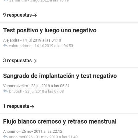
Samantha
-
5 ago 2022 a las 18:19
9 respuestas
Test positivo y luego uno negativo
Alejabdra
-
14 jul 2019 a las 04:10
valorandome
-
14 jul 2019 a las 04:53
3 respuestas
Sangrado de implantación y test negativo
Vannemtzelim
-
23 jul 2018 a las 06:31
Dr.Josh
-
23 jul 2018 a las 07:08
1 respuesta
Flujo blanco cremoso y retraso menstrual
Anonimo
-
26 nov 2011 a las 22:12
anonimo0026
-
31 may 2019 a las 21:49