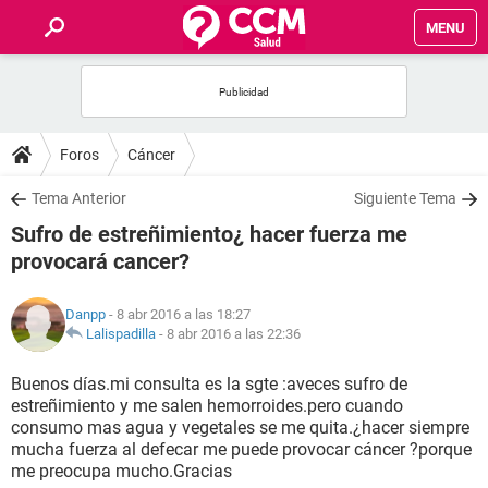
MENU
INICIO
FOROS
Foros
Cáncer
SALUD
Tema Anterior
Siguiente Tema
Sufro de estreñimiento¿ hacer fuerza me
FAMILIA
provocará cancer?
NUTRICIÓN
Danpp
- 8 abr 2016 a las 18:27
Lalispadilla
-
8 abr 2016 a las 22:36
BIENESTAR
Buenos días.mi consulta es la sgte :aveces sufro de
estreñimiento y me salen hemorroides.pero cuando
SEXUALIDAD
consumo mas agua y vegetales se me quita.¿hacer siempre
mucha fuerza al defecar me puede provocar cáncer ?porque
me preocupa mucho.Gracias
GLOSARIO