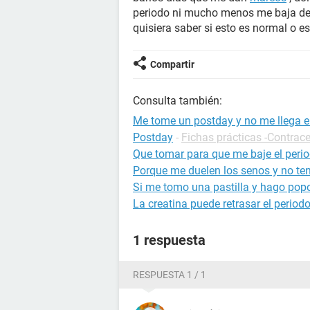
periodo ni mucho menos me baja de
quisiera saber si esto es normal o 
Compartir
Consulta también:
Me tome un postday y no me llega e
Postday
-
Fichas prácticas -Contrac
Que tomar para que me baje el per
Porque me duelen los senos y no ten
Si me tomo una pastilla y hago pop
La creatina puede retrasar el period
1 respuesta
RESPUESTA 1 / 1