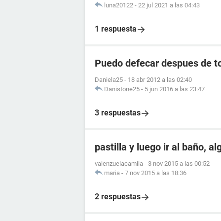
luna20122
-
22 jul 2021 a las 04:43
1 respuesta
Puedo defecar despues de to
Daniela25
-
18 abr 2012 a las 02:40
Danistone25
-
5 jun 2016 a las 23:47
3 respuestas
pastilla y luego ir al baño, a
valenzuelacamila
-
3 nov 2015 a las 00:52
maria
-
7 nov 2015 a las 18:36
2 respuestas