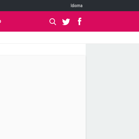
Idioma
O