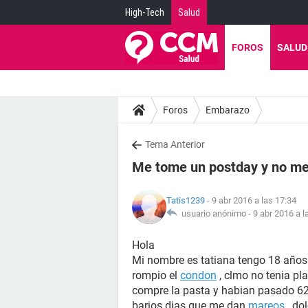
High-Tech
Salud
FOROS
SALUD
Foros
Embarazo
Tema Anterior
Me tome un postday y no me 
Tatis1239
- 9 abr 2016 a las 17:34
usuario anónimo -
9 abr 2016 a l
Hola
Mi nombre es tatiana tengo 18 años 
rompio el
condon
, clmo no tenia pl
compre la pasta y habian pasado 62
barios dias que me dan
mareos
, do