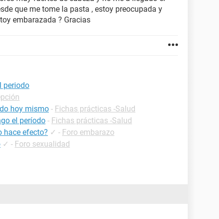
sde que me tome la pasta , estoy preocupada y
estoy embarazada ? Gracias
l periodo
epción
iodo hoy mismo
-
Fichas prácticas -Salud
go el período
-
Fichas prácticas -Salud
o hace efecto?
✓
-
Foro embarazo
o
✓
-
Foro sexualidad