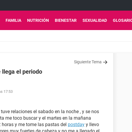
FAMILIA
NUTRICIÓN
BIENESTAR
SEXUALIDAD
GLOSARI
Siguiente Tema
llega el periodo
as 17:53
tuve relaciones el sabado en la noche , y se nos
ata me toco buscar y el martes en la mañana
 horas y me tome las pastas del
postday
y llevo
lores muy fuertes de cabeza y no me a llegado el