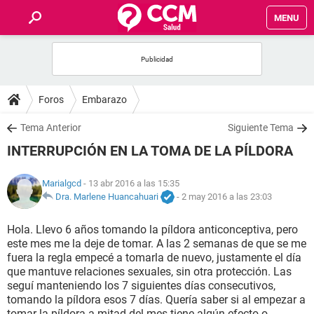
MENU
INICIO
FOROS
Foros
Embarazo
SALUD
Tema Anterior
Siguiente Tema
INTERRUPCIÓN EN LA TOMA DE LA PÍLDORA
FAMILIA
Marialgcd
- 13 abr 2016 a las 15:35
NUTRICIÓN
Dra. Marlene Huancahuari
-
2 may 2016 a las 23:03
Hola. Llevo 6 años tomando la píldora anticonceptiva, pero
BIENESTAR
este mes me la deje de tomar. A las 2 semanas de que se me
fuera la regla empecé a tomarla de nuevo, justamente el día
SEXUALIDAD
que mantuve relaciones sexuales, sin otra protección. Las
seguí manteniendo los 7 siguientes días consecutivos,
tomando la píldora esos 7 días. Quería saber si al empezar a
GLOSARIO
tomar la píldora a mitad del mes tiene algún efecto o