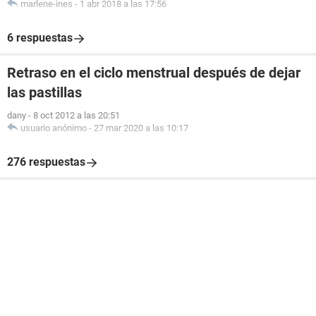
marlene-ines
-
1 abr 2018 a las 17:56
6 respuestas
Retraso en el ciclo menstrual después de dejar
las pastillas
dany
-
8 oct 2012 a las 20:51
usuario anónimo
-
27 mar 2020 a las 10:17
276 respuestas