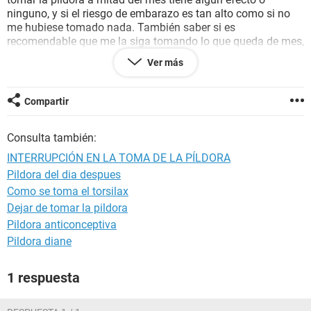
ninguno, y si el riesgo de embarazo es tan alto como si no
me hubiese tomado nada. También saber si es
recomendable que me la siga tomando lo que queda de mes,
o si debería dejarlo ya para poder ver si me viene la regla y
Ver más
despreocuparme. Por último ¿Cuánto tiempo debo tardar en
caso negativo para hacerme el test de embarazo y que sea
fiable? Gracias
Compartir
Consulta también:
INTERRUPCIÓN EN LA TOMA DE LA PÍLDORA
Pildora del dia despues
Como se toma el torsilax
Dejar de tomar la pildora
Pildora anticonceptiva
Pildora diane
1 respuesta