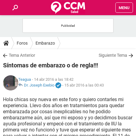
MENU
INICIO
FOROS
Foros
Embarazo
SALUD
Tema Anterior
Siguiente Tema
Síntomas de embarazo o de regla!!!
FAMILIA
Teagua
- 14 abr 2016 a las 18:42
NUTRICIÓN
Dr. Joseph Exebio
-
15 abr 2016 a las 00:43
Hola chicas soy nueva en este foro y quiero contarles mi
BIENESTAR
experiencia. Llevo dos años en tratamientos para quedar
embarazada por cosas inexplicables no he podido
SEXUALIDAD
embarazarme aún, así que mi esposo y yo decidimos buscar
ayuda profesional y empecé con el tratamiento de IIU la
primera vez no funcionó y tuve que esperar el siguiente mes
GLOSARIO
para volver a intentar con el mismo procedimiento. El 11 de