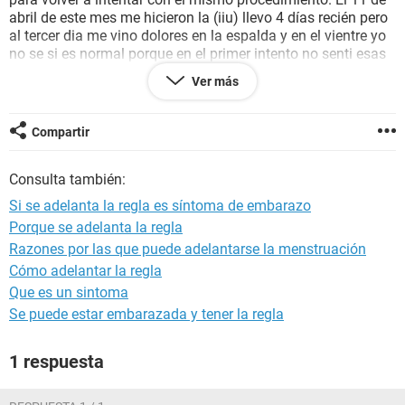
abril de este mes me hicieron la (iiu) llevo 4 días recién pero
al tercer dia me vino dolores en la espalda y en el vientre yo
no se si es normal porque en el primer intento no senti esas
molestias raras!! y mi doctor me dijo que tengo que esperar
Ver más
dos semanas para hacerme los análisis de sangre, .ruego a
Dios que sea positivo.
Compartir
Consulta también:
Si se adelanta la regla es síntoma de embarazo
Porque se adelanta la regla
Razones por las que puede adelantarse la menstruación
Cómo adelantar la regla
Que es un sintoma
Se puede estar embarazada y tener la regla
1 respuesta