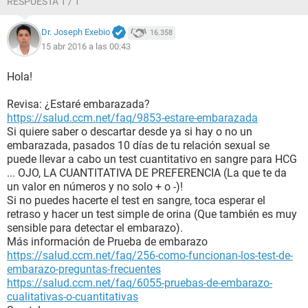
RESPUESTA 1 / 1
Dr. Joseph Exebio
16.358
15 abr 2016 a las 00:43
Hola!
Revisa: ¿Estaré embarazada?
https://salud.ccm.net/faq/9853-estare-embarazada
Si quiere saber o descartar desde ya si hay o no un
embarazada, pasados 10 días de tu relación sexual se
puede llevar a cabo un test cuantitativo en sangre para HCG
... OJO, LA CUANTITATIVA DE PREFERENCIA (La que te da
un valor en números y no solo + o -)!
Si no puedes hacerte el test en sangre, toca esperar el
retraso y hacer un test simple de orina (Que también es muy
sensible para detectar el embarazo).
Más información de Prueba de embarazo
https://salud.ccm.net/faq/256-como-funcionan-los-test-de-
embarazo-preguntas-frecuentes
https://salud.ccm.net/faq/6055-pruebas-de-embarazo-
cualitativas-o-cuantitativas