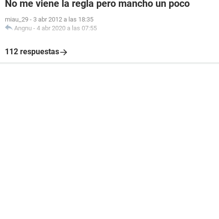
No me viene la regla pero mancho un poco
miau_29
-
3 abr 2012 a las 18:35
Angnu
-
4 abr 2020 a las 07:55
112 respuestas