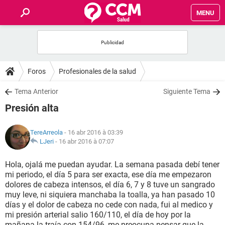
MENU
INICIO
FORUMS
Foros
Profesionales de la salud
SALUD
Tema Anterior
Siguiente Tema
Presión alta
FAMILIA
TereArreola
- 16 abr 2016 à 03:39
NUTRICIÓN
LJeri
-
16 abr 2016 à 07:07
Hola, ojalá me puedan ayudar. La semana pasada debí tener
BIENESTAR
mi periodo, el día 5 para ser exacta, ese día me empezaron
dolores de cabeza intensos, el día 6, 7 y 8 tuve un sangrado
SEXUALIDAD
muy leve, ni siquiera manchaba la toalla, ya han pasado 10
días y el dolor de cabeza no cede con nada, fui al medico y
mi presión arterial salio 160/110, el día de hoy por la
GLOSARIO
mañana la traía con 154/96, me preocupa pensar que la