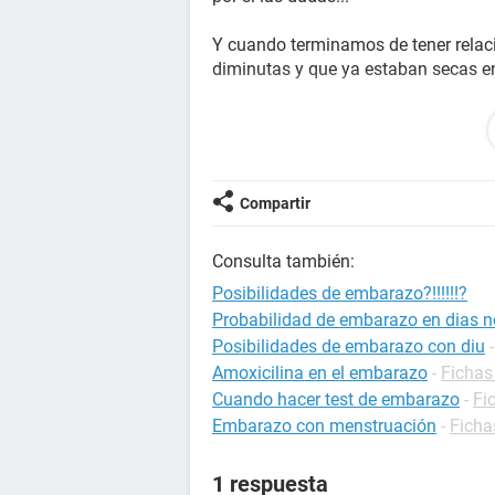
Y cuando terminamos de tener rela
diminutas y que ya estaban secas en 
... Y bueno es que por el miedo de 
tomar la pastilla por segunda vez en
protección ¿cuqnto me va a atrasar é
sera? La primera vez que me la tom
Compartir
preocupada.....
Consulta también:
POR FAVOE ALGUIEN RESPONDA, ES
Posibilidades de embarazo?!!!!!!?
Probabilidad de embarazo en dias no
Posibilidades de embarazo con diu
Amoxicilina en el embarazo
-
Fichas
Cuando hacer test de embarazo
-
Fi
Embarazo con menstruación
-
Ficha
1 respuesta