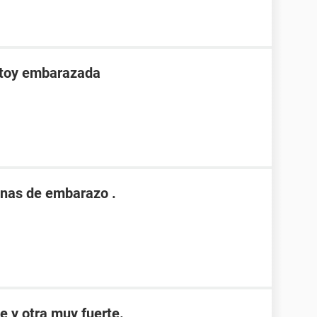
stoy embarazada
nas de embarazo .
e y otra muy fuerte.