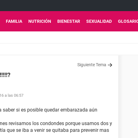
FAMILIA
NUTRICIÓN
BIENESTAR
SEXUALIDAD
GLOSARI
Siguiente Tema
!!!?
16 a las 06:57
ra saber si es posible quedar embarazada aún
ones revisamos los condondes porque usamos dos y
ía que se iba a venir se quitaba para prevenir mas