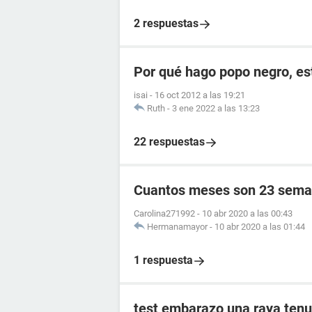
2 respuestas
Por qué hago popo negro, e
isai
-
16 oct 2012 a las 19:21
Ruth
-
3 ene 2022 a las 13:23
22 respuestas
Cuantos meses son 23 sema
Carolina271992
-
10 abr 2020 a las 00:43
Hermanamayor
-
10 abr 2020 a las 01:44
1 respuesta
test embarazo una raya tenu