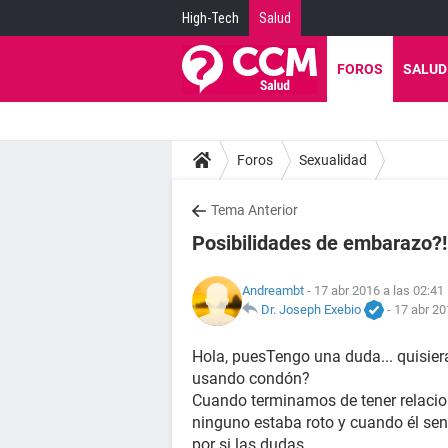
High-Tech
Salud
FOROS
SALUD
Foros
Sexualidad
Tema Anterior
Posibilidades de embarazo?!!!
Andreambt
- 17 abr 2016 a las 02:41
Dr. Joseph Exebio
-
17 abr 20
Hola, puesTengo una duda... quisie
usando condón?
Cuando terminamos de tener relaci
ninguno estaba roto y cuando él sent
por si las dudas...