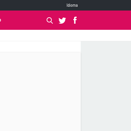
Idioma
O