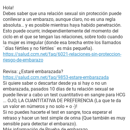
Hola!
Debes saber que una relación sexual sin protección puede
conllevar a un embarazo, aunque claro, no es una regla
absoluta… y es posible mientras haya habido penetración.
Esto puede ocurrir, independientemente del momento del
ciclo en el que se tengan las relaciones, sobre todo cuando
la mujer es irregular (donde esa brecha entre los llamados
¨días fértiles y no fértiles¨ es más pequeña).
https://salud.ccm.net/faq/6021-relaciones-sin-proteccion-
riesgo-de-embarazo
Revisa: ¿Estaré embarazada?
https://salud.ccm.net/faq/9853-estare-embarazada
Si quiere saber o descartar desde ya si hay o no un
embarazada, pasados 10 días de tu relación sexual se
puede llevar a cabo un test cuantitativo en sangre para HCG
... OJO, LA CUANTITATIVA DE PREFERENCIA (La que te da
un valor en números y no solo + o -)!
Si no puedes hacerte el test en sangre, toca esperar el
retraso y hacer un test simple de orina (Que también es muy
sensible para detectar el embarazo).
Más información de Prueba de embarazo