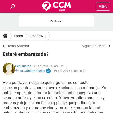
MENU
INICIO
FOROS
Foros
Embarazo
SALUD
Tema Anterior
Siguiente Tema
Estaré embarazada?
FAMILIA
Cecisuarez
- 19 abr 2016 a las 01:13
NUTRICIÓN
Dr. Joseph Exebio
-
19 abr 2016 a las 20:38
Hola por favor necesito que alguien me conteste.
BIENESTAR
Hace un par de semanas tuve relaciones con mi pareja. Yo
habia empezado a tomar la pastilla anticonceptiva una
SEXUALIDAD
semana antes, y el no se cuido. Y tuve vomitos nauceas y
mareos y deje las pastillas xq pense que podia estar
embarazada y ahora me vino y me duele mucho la parte
GLOSARIO
baja del abdomen y sigo con nauceas x favor ayudenme