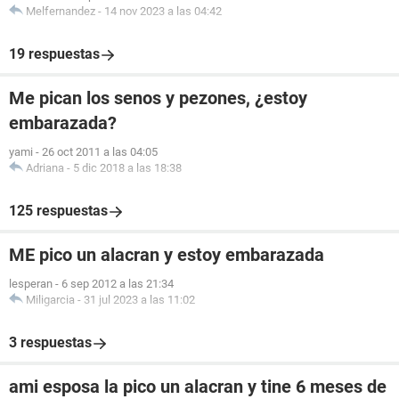
Melfernandez
-
14 nov 2023 a las 04:42
19 respuestas
Me pican los senos y pezones, ¿estoy
embarazada?
yami
-
26 oct 2011 a las 04:05
Adriana
-
5 dic 2018 a las 18:38
125 respuestas
ME pico un alacran y estoy embarazada
lesperan
-
6 sep 2012 a las 21:34
Miligarcia
-
31 jul 2023 a las 11:02
3 respuestas
ami esposa la pico un alacran y tine 6 meses de