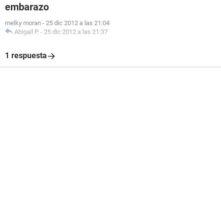
embarazo
melky moran
-
25 dic 2012 a las 21:04
Abigail P.
-
25 dic 2012 a las 21:37
1 respuesta