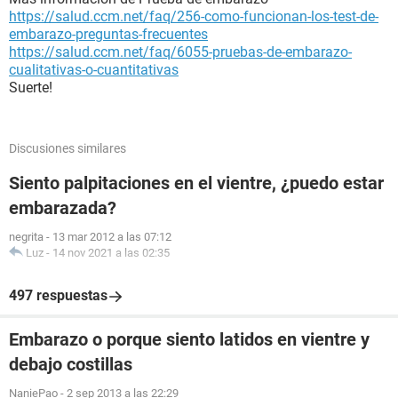
https://salud.ccm.net/faq/256-como-funcionan-los-test-de-
embarazo-preguntas-frecuentes
https://salud.ccm.net/faq/6055-pruebas-de-embarazo-
cualitativas-o-cuantitativas
Suerte!
Discusiones similares
Siento palpitaciones en el vientre, ¿puedo estar
embarazada?
negrita
-
13 mar 2012 a las 07:12
Luz
-
14 nov 2021 a las 02:35
497 respuestas
Embarazo o porque siento latidos en vientre y
debajo costillas
NaniePao
-
2 sep 2013 a las 22:29