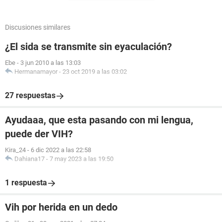
Discusiones similares
¿El sida se transmite sin eyaculación?
Ebe
-
3 jun 2010 a las 13:03
Hermanamayor
-
23 oct 2019 a las 03:02
27 respuestas
Ayudaaa, que esta pasando con mi lengua,
puede der VIH?
Kira_24
-
6 dic 2022 a las 22:58
Dahiana17
-
7 may 2023 a las 19:50
1 respuesta
Vih por herida en un dedo