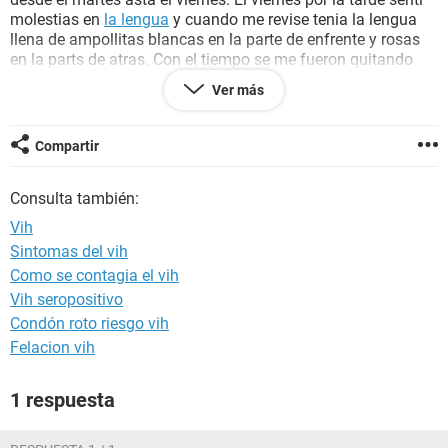
molestias en
la lengua
y cuando me revise tenia la lengua
llena de ampollitas blancas en la parte de enfrente y rosas
en la parts de atras. Con el tiempo se me fueron quitando
pero las de atras solo se achicaron in poco. No se me quitan
Ver más
y me duele la lengua. Porfavor diganme que tengo. Me
muero de miedo y no se que hacer.
Compartir
Consulta también:
Vih
Sintomas del vih
Como se contagia el vih
Vih seropositivo
Condón roto riesgo vih
Felacion vih
1 respuesta