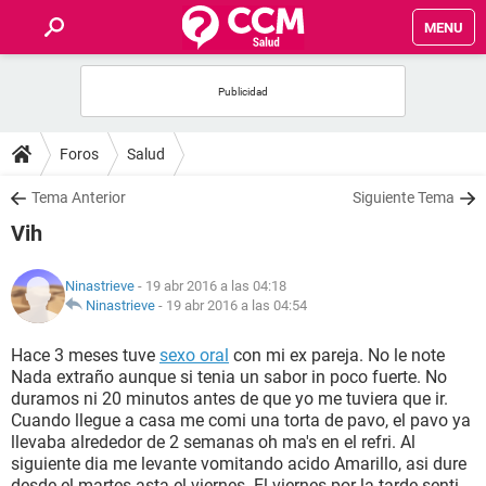
MENU
INICIO
FOROS
Foros
Salud
SALUD
Tema Anterior
Siguiente Tema
Vih
FAMILIA
Ninastrieve
- 19 abr 2016 a las 04:18
NUTRICIÓN
Ninastrieve
-
19 abr 2016 a las 04:54
Hace 3 meses tuve
sexo oral
con mi ex pareja. No le note
BIENESTAR
Nada extraño aunque si tenia un sabor in poco fuerte. No
duramos ni 20 minutos antes de que yo me tuviera que ir.
SEXUALIDAD
Cuando llegue a casa me comi una torta de pavo, el pavo ya
llevaba alrededor de 2 semanas oh ma's en el refri. Al
siguiente dia me levante vomitando acido Amarillo, asi dure
GLOSARIO
desde el martes asta el viernes. El viernes por la tarde senti