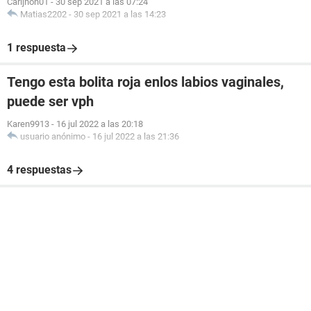
Carljhon01
-
30 sep 2021 a las 07:24
Matias2202
-
30 sep 2021 a las 14:23
1 respuesta
Tengo esta bolita roja enlos labios vaginales,
puede ser vph
Karen9913
-
16 jul 2022 a las 20:18
usuario anónimo
-
16 jul 2022 a las 21:36
4 respuestas