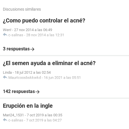
Discusiones similares
¿Como puedo controlar el acné?
Wen!
-
27 nov 2014 a las 06:49
c-salinas
-
28 nov 2014 a las 12:31
3 respuestas
¿El semen ayuda a eliminar el acné?
Linda
-
18 jul 2012 a las 02:54
MaurIcoosbskkwkd
-
16 jun 2021 a las 05:51
142 respuestas
Erupción en la ingle
Mari24_1531
-
7 oct 2019 a las 00:35
c-salinas
-
7 oct 2019 a las 04:27