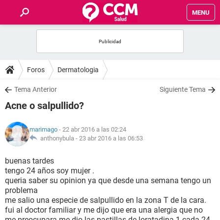
MENU
INICIO
FOROS
Foros
Dermatologia
SALUD
Tema Anterior
Siguiente Tema
Acne o salpullido?
FAMILIA
marimago
- 22 abr 2016 a las 02:24
NUTRICIÓN
anthonybula -
23 abr 2016 a las 06:53
buenas tardes
BIENESTAR
tengo 24 años soy mujer .
queria saber su opinion ya que desde una semana tengo un
SEXUALIDAD
problema
me salio una especie de salpullido en la zona T de la cara.
fui al doctor familiar y me dijo que era una alergia que no
GLOSARIO
me preocupara me dio las pastillas de loratadina 1 cada 24