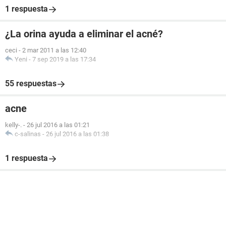
1 respuesta
¿La orina ayuda a eliminar el acné?
ceci
-
2 mar 2011 a las 12:40
Yeni
-
7 sep 2019 a las 17:34
55 respuestas
acne
kelly-.
-
26 jul 2016 a las 01:21
c-salinas
-
26 jul 2016 a las 01:38
1 respuesta