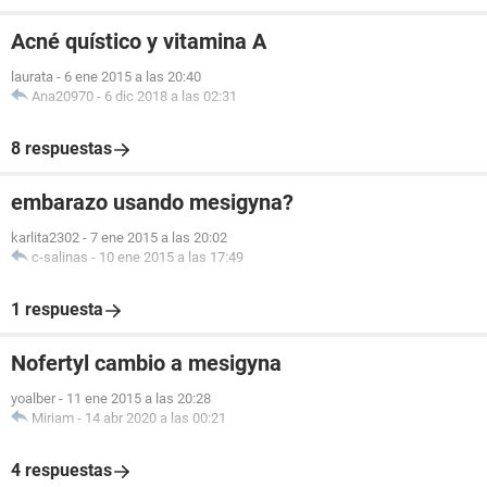
Acné quístico y vitamina A
laurata
-
6 ene 2015 a las 20:40
Ana20970
-
6 dic 2018 a las 02:31
8 respuestas
embarazo usando mesigyna?
karlita2302
-
7 ene 2015 a las 20:02
c-salinas
-
10 ene 2015 a las 17:49
1 respuesta
Nofertyl cambio a mesigyna
yoalber
-
11 ene 2015 a las 20:28
Miriam
-
14 abr 2020 a las 00:21
4 respuestas