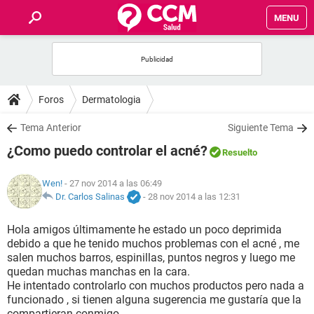
MENU
INICIO
FOROS
Foros
Dermatologia
SALUD
Tema Anterior
Siguiente Tema
¿Como puedo controlar el acné?
Resuelto
FAMILIA
Wen!
- 27 nov 2014 a las 06:49
NUTRICIÓN
Dr. Carlos Salinas
-
28 nov 2014 a las 12:31
Hola amigos últimamente he estado un poco deprimida
BIENESTAR
debido a que he tenido muchos problemas con el acné , me
salen muchos barros, espinillas, puntos negros y luego me
SEXUALIDAD
quedan muchas manchas en la cara.
He intentado controlarlo con muchos productos pero nada a
funcionado , si tienen alguna sugerencia me gustaría que la
GLOSARIO
compartieran conmigo.