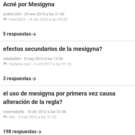
Acné por Mesigyna
andra1204
-
29 ene 2015 a las 21:40
Kate2803
-
14 abr 2020 a las 05:59
5 respuestas
efectos secundarios de la mesigyna?
nataliabbrr
-
8 may 2014 a las 13:26
marlene-ines
-
6 oct 2017 a las 01:18
3 respuestas
el uso de mesigyna por primera vez causa
alteración de la regla?
morenabella
-
10 dic 2012 a las 01:56
Mia
-
9 mar 2023 a las 21:52
198 respuestas