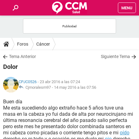
MENU
INICIO
FOROS
Foros
Cáncer
SALUD
Tema Anterior
Siguiente Tema
Dolor
FAMILIA
CPJC0526
- 23 abr 2016 a las 07:24
NUTRICIÓN
Cjmoralesm97 -
14 may 2016 a las 07:56
Buen día
BIENESTAR
Me esta sucediendo algo extraño hace 5 años tuve una
masa en la cabeza yo fui dada de alta por neurocirujano mi
SEXUALIDAD
última resonancia cerebral del año pasado salio perfecta
pero este mes he presentado dolor combinada santeros en
mi cabeza como picadas o corriente tengo pitos e mi
oído
GLOSARIO
derecho so re todo y e ocasión es me duele mi
ojo
derecho