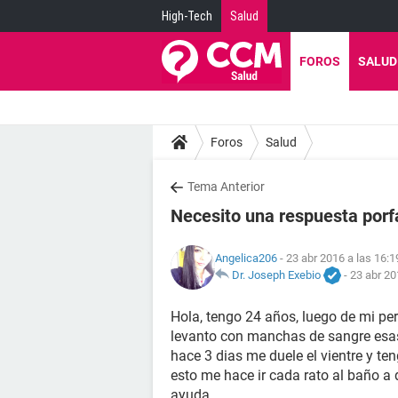
High-Tech
Salud
FOROS
SALUD
Foros
Salud
Tema Anterior
Necesito una respuesta porf
Angelica206
- 23 abr 2016 a las 16:1
Dr. Joseph Exebio
-
23 abr 20
Hola, tengo 24 años, luego de mi p
levanto con manchas de sangre esa
hace 3 dias me duele el vientre y 
esto me hace ir cada rato al baño a d
ayuda