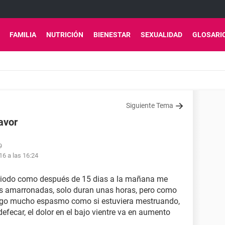
FAMILIA
NUTRICIÓN
BIENESTAR
SEXUALIDAD
GLOSARI
Siguiente Tema
avor
9
16 a las 16:24
eriodo como después de 15 dias a la mañana me
s amarronadas, solo duran unas horas, pero como
tengo mucho espasmo como si estuviera mestruando,
efecar, el dolor en el bajo vientre va en aumento