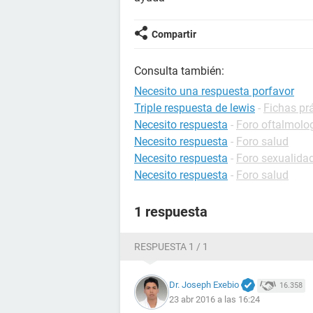
Compartir
Consulta también:
Necesito una respuesta porfavor
Triple respuesta de lewis
-
Fichas prá
Necesito respuesta
-
Foro oftalmolo
Necesito respuesta
-
Foro salud
Necesito respuesta
-
Foro sexualida
Necesito respuesta
-
Foro salud
1 respuesta
RESPUESTA 1 / 1
Dr. Joseph Exebio
16.358
23 abr 2016 a las 16:24