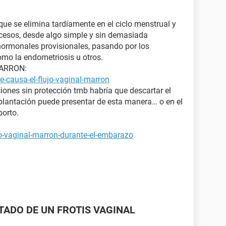
que se elimina tardíamente en el ciclo menstrual y
ocesos, desde algo simple y sin demasiada
ormonales provisionales, pasando por los
mo la endometriosis u otros.
MARRON:
-causa-el-flujo-vaginal-marron
ciones sin protección tmb habría que descartar el
lantación puede presentar de esta manera… o en el
orto.
jo-vaginal-marron-durante-el-embarazo
LTADO DE UN FROTIS VAGINAL