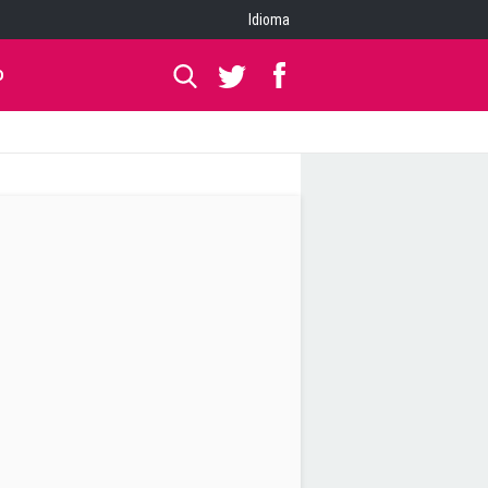
Idioma
O