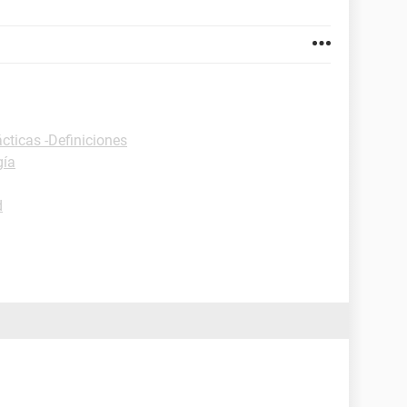
cticas -Definiciones
gía
d