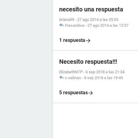
necesito una respuesta
briana99
-
27 ago 2014 a las 05:53
Fresasblue
-
27 ago 2014 a las 12:57
1 respuesta
Necesito respuesta!!!
ElizabethNTP
-
6 sep 2018 a las 21:34
c-salinas
-
8 sep 2018 a las 19:45
5 respuestas