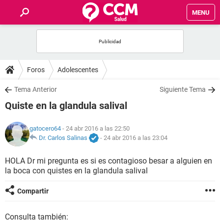
MENU
INICIO
FOROS
Foros
Adolescentes
SALUD
Tema Anterior
Siguiente Tema
Quiste en la glandula salival
FAMILIA
gatocero64
- 24 abr 2016 a las 22:50
NUTRICIÓN
Dr. Carlos Salinas
-
24 abr 2016 a las 23:04
HOLA Dr mi pregunta es si es contagioso besar a alguien en
BIENESTAR
la boca con quistes en la glandula salival
SEXUALIDAD
Compartir
GLOSARIO
Consulta también: