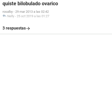
quiste bilobulado ovarico
rosalby
-
29 mar 2013 a las 02:42
Nelly
-
25 oct 2019 a las 01:27
3 respuestas