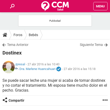
MENU
INICIO
FOROS
Foros
Bebés
SALUD
Tema Anterior
Siguiente Tema
Dostinex
FAMILIA
Jpresal
- 27 abr 2016 a las 10:40
NUTRICIÓN
Dra. Marlene Huancahuari
-
27 abr 2016 a las 15:18
Se puede sacar leche una mujer si acaba de tomar dostinex
BIENESTAR
y no cortar el tratamiento. Mi esposa tiene mucho dolor en el
pecho. Gracias.
SEXUALIDAD
Compartir
GLOSARIO