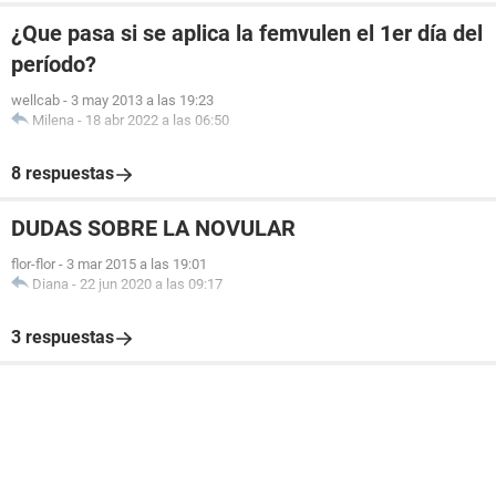
¿Que pasa si se aplica la femvulen el 1er día del
período?
wellcab
-
3 may 2013 a las 19:23
Milena
-
18 abr 2022 a las 06:50
8 respuestas
DUDAS SOBRE LA NOVULAR
flor-flor
-
3 mar 2015 a las 19:01
Diana
-
22 jun 2020 a las 09:17
3 respuestas