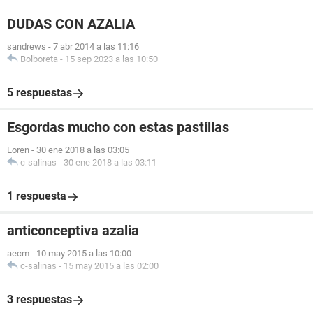
DUDAS CON AZALIA
sandrews
-
7 abr 2014 a las 11:16
Bolboreta
-
15 sep 2023 a las 10:50
5 respuestas
Esgordas mucho con estas pastillas
Loren
-
30 ene 2018 a las 03:05
c-salinas
-
30 ene 2018 a las 03:11
1 respuesta
anticonceptiva azalia
aecm
-
10 may 2015 a las 10:00
c-salinas
-
15 may 2015 a las 02:00
3 respuestas