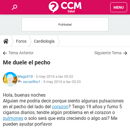
MENU
INICIO
FOROS
Foros
Cardiología
SALUD
Tema Anterior
Siguiente Tema
Me duele el pecho
FAMILIA
Maga518
- 3 may 2016 a las 05:52
NUTRICIÓN
oscaritho1
-
5 may 2016 a las 03:33
Hola, buenas noches
BIENESTAR
Alguien me podria decir porque siento algunas pulsaciones
en el pecho del lado del
corazon
? Tengo 19 años y fumo 5
SEXUALIDAD
cigarros diarios, tendre algún problema en el corazon o
pulmones
o solo será que esta creciendo o algo asi? Me
pueden ayudar porfavor
GLOSARIO