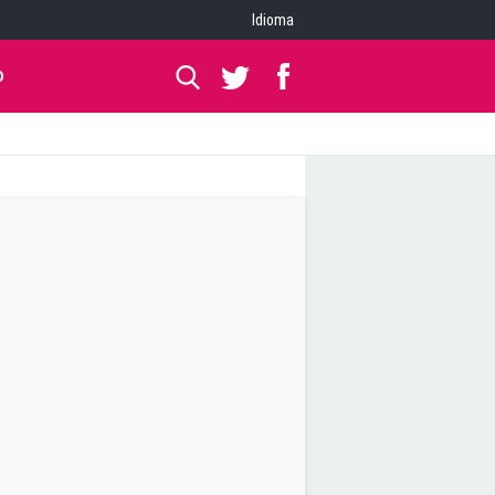
Idioma
O