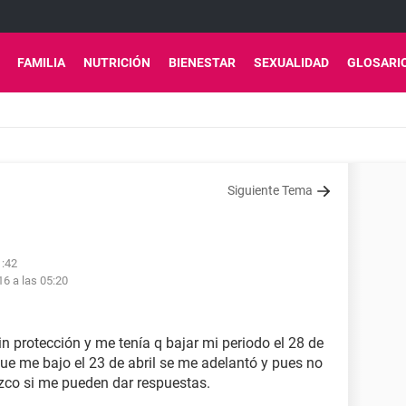
FAMILIA
NUTRICIÓN
BIENESTAR
SEXUALIDAD
GLOSARI
Siguiente Tema
1:42
6 a las 05:20
in protección y me tenía q bajar mi periodo el 28 de
 que me bajo el 23 de abril se me adelantó y pues no
zco si me pueden dar respuestas.