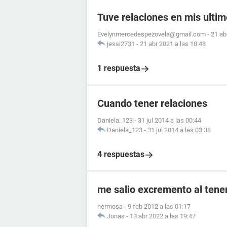
Tuve relaciones en mis ultim
Evelynmercedespezovela@gmail.com
-
21 ab
jessi2731
-
21 abr 2021 a las 18:48
1 respuesta
Cuando tener relaciones
Daniela_123
-
31 jul 2014 a las 00:44
Daniela_123
-
31 jul 2014 a las 03:38
4 respuestas
me salio excremento al tener
hermosa
-
9 feb 2012 a las 01:17
Jonas
-
13 abr 2022 a las 19:47