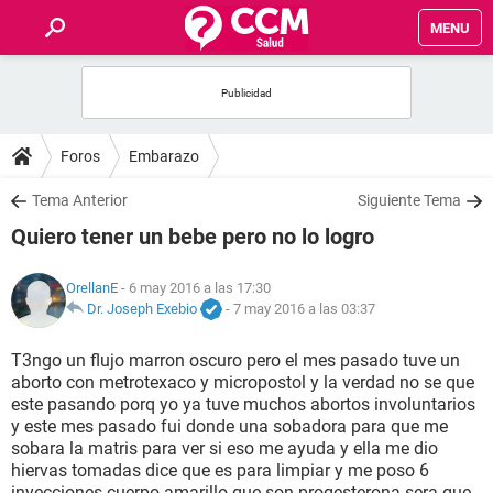
MENU
INICIO
FOROS
Foros
Embarazo
SALUD
Tema Anterior
Siguiente Tema
Quiero tener un bebe pero no lo logro
FAMILIA
OrellanE
- 6 may 2016 a las 17:30
NUTRICIÓN
Dr. Joseph Exebio
-
7 may 2016 a las 03:37
T3ngo un flujo marron oscuro pero el mes pasado tuve un
BIENESTAR
aborto con metrotexaco y micropostol y la verdad no se que
este pasando porq yo ya tuve muchos abortos involuntarios
SEXUALIDAD
y este mes pasado fui donde una sobadora para que me
sobara la matris para ver si eso me ayuda y ella me dio
hiervas tomadas dice que es para limpiar y me poso 6
GLOSARIO
inyecciones cuerpo amarillo que son progesterona sera que