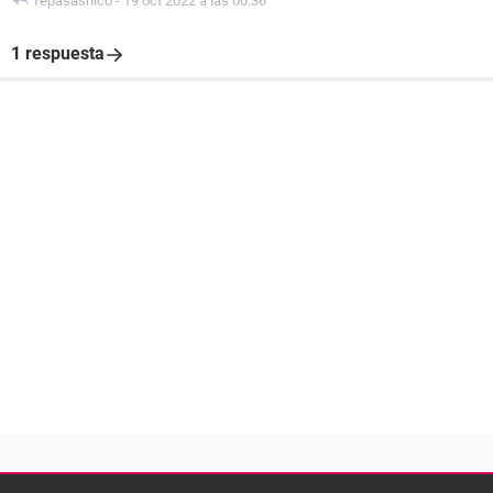
Tepasasnico
-
19 oct 2022 a las 00:36
1 respuesta