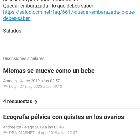
Quedar embarazada - lo que debes saber
https://salud.ccm.net/faq/6617-quedar-embarazada-lo-que-
debes-saber
Saludos!
Discusiones similares
Miomas se mueve como un bebe
Aracelly
-
4 ene 2019 a las 02:57
Lety
-
27 may 2023 a las 09:18
4 respuestas
Ecografia pélvica con quistes en los ovarios
andreeliza
-
4 ago 2019 a las 03:46
DRA. MARNET
-
4 ago 2019 a las 12:07