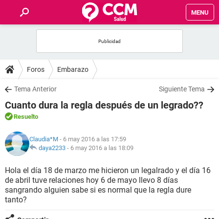
MENU
INICIO
FOROS
Foros
Embarazo
SALUD
Tema Anterior
Siguiente Tema
Cuanto dura la regla después de un legrado??
FAMILIA
Resuelto
NUTRICIÓN
Claudia*M
- 6 may 2016 a las 17:59
daya2233
-
6 may 2016 a las 18:09
BIENESTAR
Hola el día 18 de marzo me hicieron un legalrado y el día 16
de abril tuve relaciones hoy 6 de mayo llevo 8 días
SEXUALIDAD
sangrando alguien sabe si es normal que la regla dure
tanto?
GLOSARIO