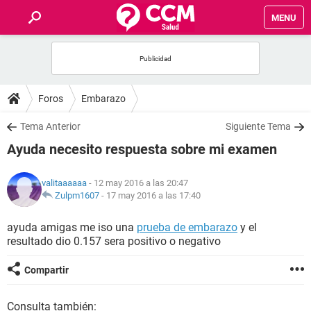
MENU
INICIO
FOROS
Foros
Embarazo
SALUD
Tema Anterior
Siguiente Tema
Ayuda necesito respuesta sobre mi examen
FAMILIA
valitaaaaaa
- 12 may 2016 a las 20:47
NUTRICIÓN
Zulpm1607
-
17 may 2016 a las 17:40
ayuda amigas me iso una
prueba de embarazo
y el
BIENESTAR
resultado dio 0.157 sera positivo o negativo
SEXUALIDAD
Compartir
GLOSARIO
Consulta también: