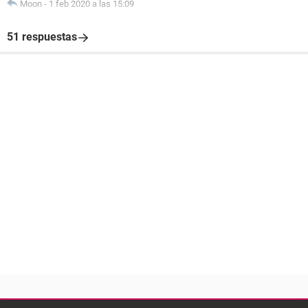
Moon
-
1 feb 2020 a las 15:09
51 respuestas