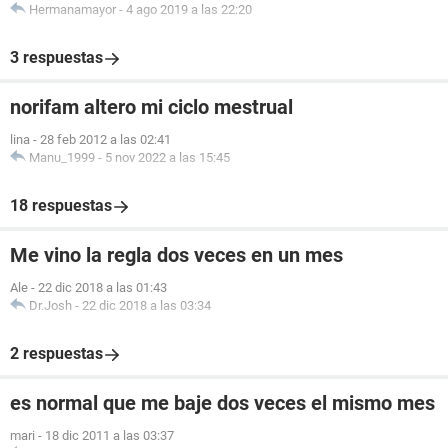
Hermanamayor
-
4 ago 2019 a las 22:20
3 respuestas
norifam altero mi ciclo mestrual
lina
-
28 feb 2012 a las 02:41
Manu_1999
-
5 nov 2022 a las 15:45
18 respuestas
Me vino la regla dos veces en un mes
Ale
-
22 dic 2018 a las 01:43
Dr.Josh
-
22 dic 2018 a las 03:34
2 respuestas
es normal que me baje dos veces el mismo mes
mari
-
18 dic 2011 a las 03:37