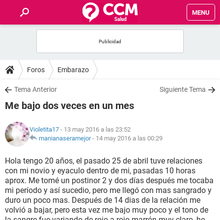
MENU
INICIO
FOROS
Foros
Embarazo
SALUD
Tema Anterior
Siguiente Tema
Me bajo dos veces en un mes
FAMILIA
Violetita17
- 13 may 2016 a las 23:52
NUTRICIÓN
manianaseramejor
-
14 may 2016 a las 00:29
Hola tengo 20 años, el pasado 25 de abril tuve relaciones
BIENESTAR
con mi novio y eyaculo dentro de mi, pasadas 10 horas
aprox. Me tomé un postinor 2 y dos días después me tocaba
SEXUALIDAD
mi período y así sucedio, pero me llegó con mas sangrado y
duro un poco mas. Después de 14 dias de la relación me
volvió a bajar, pero esta vez me bajo muy poco y el tono de
GLOSARIO
la sangre fue variando de rojo a rojo marrón muy claro, he