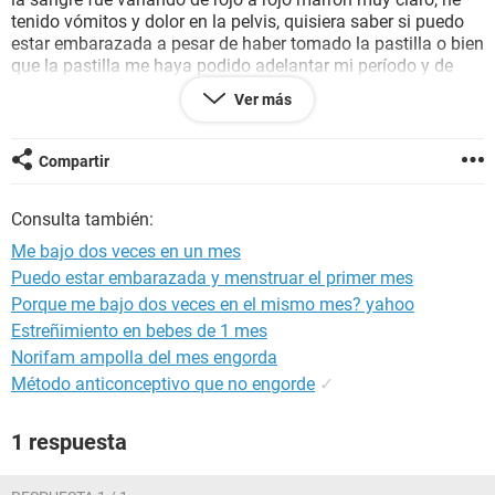
tenido vómitos y dolor en la pelvis, quisiera saber si puedo
estar embarazada a pesar de haber tomado la pastilla o bien
que la pastilla me haya podido adelantar mi período y de
igual manera, cuando sería conveniente realizar una prueba
Ver más
de embarazo. Me siento muy preocupada y quiero descartar
un embarazo, saludos.
Compartir
Consulta también:
Me bajo dos veces en un mes
Puedo estar embarazada y menstruar el primer mes
Porque me bajo dos veces en el mismo mes? yahoo
Estreñimiento en bebes de 1 mes
Norifam ampolla del mes engorda
Método anticonceptivo que no engorde
✓
1 respuesta