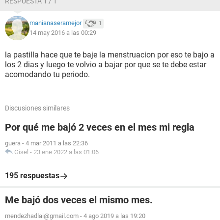
RESPUESTA 1 / 1
manianaseramejor
1
14 may 2016 a las 00:29
la pastilla hace que te baje la menstruacion por eso te bajo a
los 2 dias y luego te volvio a bajar por que se te debe estar
acomodando tu periodo.
Discusiones similares
Por qué me bajó 2 veces en el mes mi regla
guera
-
4 mar 2011 a las 22:36
Gisel
-
23 ene 2022 a las 01:06
195 respuestas
Me bajó dos veces el mismo mes.
mendezhadlai@gmail.com
-
4 ago 2019 a las 19:20