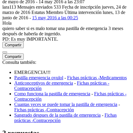
de mayo de 2016
- 14 may 2016 a las 23:07
lara113
Mensajes enviados
533
Fecha de inscripción
jueves, 24 de
marzo de 2016
Estatus
Miembro
Última intervención
lunes, 13 de
junio de 2016
-
15 may 2016 a las 00:25
Hola
quiero saber si es malo tomar una pastilla de emergencia 3 meses
después de haberla de ingerido.
PD: Es muy IMPORTANTE.
Compartir
Compartir
Consulta también:
EMERGENCIA!!!
Pastilla emergencia ovulol
-
Fichas prácticas -Medicamentos
Anticonceptivos de emergencia
-
Fichas prácticas -
Contracepción
Como funciona la pastilla de emergencia
-
Fichas prácticas -
Contracepción
Cuantas veces se puede tomar la pastilla de emergencia
-
Fichas prácticas -Contracepción
Sangrado despues de la pastilla de emergencia
-
Fichas
prácticas -Contracepción
2 respuestas