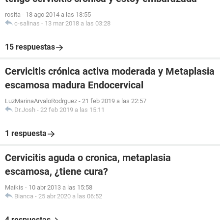
rosita
-
18 ago 2014 a las 18:55
c-salinas
-
13 mar 2018 a las 03:28
15 respuestas
Cervicitis crónica activa moderada y Metaplasia
escamosa madura Endocervical
LuzMarinaArvaloRodrguez
-
21 feb 2019 a las 22:57
Dr.Josh
-
22 feb 2019 a las 15:11
1 respuesta
Cervicitis aguda o cronica, metaplasia
escamosa, ¿tiene cura?
Maikis
-
10 abr 2013 a las 15:58
Bianca
-
25 abr 2020 a las 06:52
4 respuestas