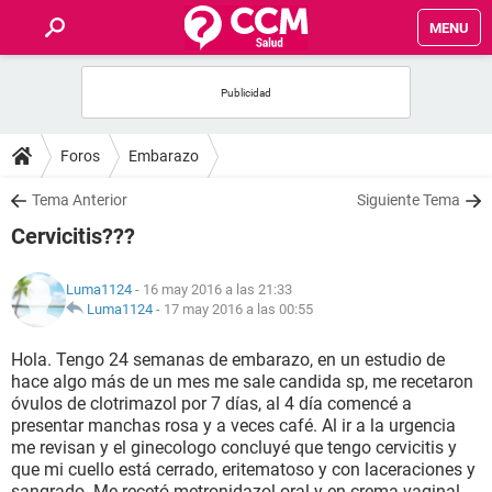
MENU
INICIO
FOROS
Foros
Embarazo
SALUD
Tema Anterior
Siguiente Tema
Cervicitis???
FAMILIA
Luma1124
- 16 may 2016 a las 21:33
NUTRICIÓN
Luma1124
-
17 may 2016 a las 00:55
Hola. Tengo 24 semanas de embarazo, en un estudio de
BIENESTAR
hace algo más de un mes me sale candida sp, me recetaron
óvulos de clotrimazol por 7 días, al 4 día comencé a
SEXUALIDAD
presentar manchas rosa y a veces café. Al ir a la urgencia
me revisan y el ginecologo concluyé que tengo cervicitis y
que mi cuello está cerrado, eritematoso y con laceraciones y
GLOSARIO
sangrado. Me recetó metronidazol oral y en crema vaginal