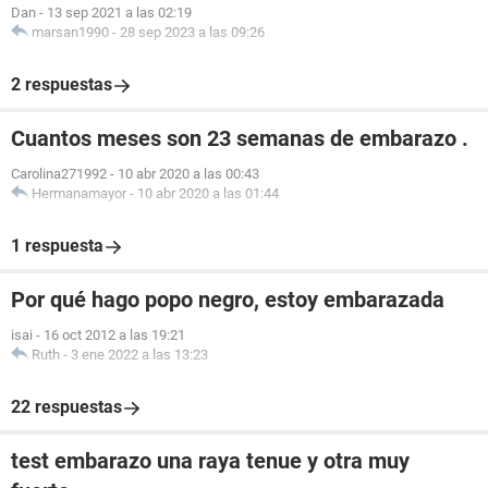
Dan
-
13 sep 2021 a las 02:19
marsan1990
-
28 sep 2023 a las 09:26
2 respuestas
Cuantos meses son 23 semanas de embarazo .
Carolina271992
-
10 abr 2020 a las 00:43
Hermanamayor
-
10 abr 2020 a las 01:44
1 respuesta
Por qué hago popo negro, estoy embarazada
isai
-
16 oct 2012 a las 19:21
Ruth
-
3 ene 2022 a las 13:23
22 respuestas
test embarazo una raya tenue y otra muy