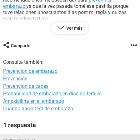
embarazo
,ya que la vez pasada tomé esa pastilla porque
tuve relaciones unoscuantos dias post mi regla y quizas
eran misdias fertiles.
este mes me llego la regla el 12 de mayo,y me dura casi
Ver más
siempre 7 dias,ya llevo 5 dias,en este caso cuando seria mi
ovulación
?(mis ciclos son como de 34),que tips me podrian
dar?,ayuda tengo muy poca experiencia!
Compartir
gracias.
saluudos!
Consulta también:
Prevencion de embarazo
Prevención
Prevencion de caries
Probabilidad de embarazo en dias no fertiles
Amoxicilina en el embarazo
Cuando hacer test de embarazo
1 respuesta