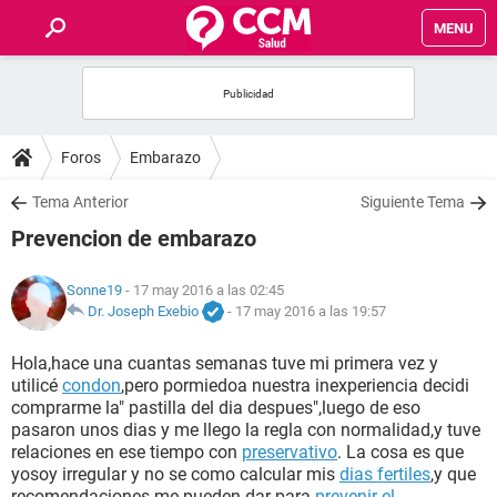
MENU
INICIO
FOROS
Foros
Embarazo
SALUD
Tema Anterior
Siguiente Tema
Prevencion de embarazo
FAMILIA
Sonne19
- 17 may 2016 a las 02:45
NUTRICIÓN
Dr. Joseph Exebio
-
17 may 2016 a las 19:57
Hola,hace una cuantas semanas tuve mi primera vez y
BIENESTAR
utilicé
condon
,pero pormiedoa nuestra inexperiencia decidi
comprarme la" pastilla del dia despues",luego de eso
SEXUALIDAD
pasaron unos dias y me llego la regla con normalidad,y tuve
relaciones en ese tiempo con
preservativo
. La cosa es que
yosoy irregular y no se como calcular mis
dias fertiles
,y que
GLOSARIO
recomendaciones me pueden dar para
prevenir el