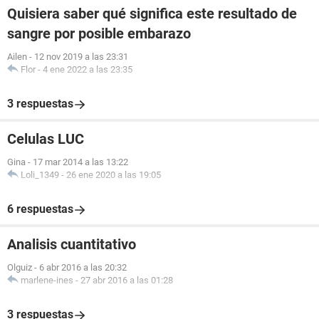
Quisiera saber qué significa este resultado de
sangre por posible embarazo
Ailen
-
12 nov 2019 a las 23:31
Flor
-
4 ene 2022 a las 23:35
3 respuestas
Celulas LUC
Gina
-
17 mar 2014 a las 13:22
Loli_1349
-
26 ene 2020 a las 19:05
6 respuestas
Analisis cuantitativo
Olguiz
-
6 abr 2016 a las 20:32
marlene-ines
-
27 abr 2016 a las 01:28
3 respuestas