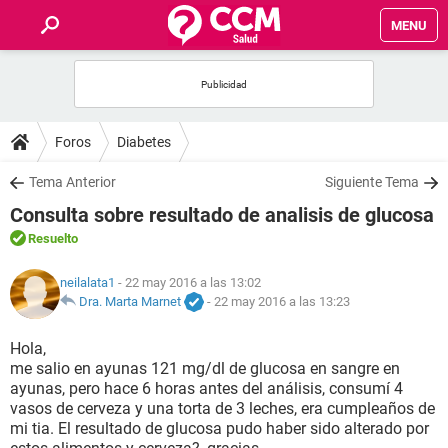
MENU
INICIO
FOROS
Foros
Diabetes
SALUD
Tema Anterior
Siguiente Tema
Consulta sobre resultado de analisis de glucosa
FAMILIA
Resuelto
NUTRICIÓN
neilalata1
- 22 may 2016 a las 13:02
Dra. Marta Marnet
-
22 may 2016 a las 13:23
BIENESTAR
Hola,
me salio en ayunas 121 mg/dl de glucosa en sangre en
SEXUALIDAD
ayunas, pero hace 6 horas antes del análisis, consumí 4
vasos de cerveza y una torta de 3 leches, era cumpleaños de
mi tia. El resultado de glucosa pudo haber sido alterado por
GLOSARIO