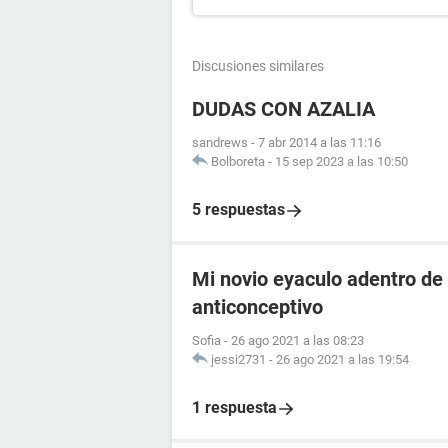
Discusiones similares
DUDAS CON AZALIA
sandrews
-
7 abr 2014 a las 11:16
Bolboreta
-
15 sep 2023 a las 10:50
5 respuestas
Mi novio eyaculo adentro de 
anticonceptivo
Sofia
-
26 ago 2021 a las 08:23
jessi2731
-
26 ago 2021 a las 19:54
1 respuesta