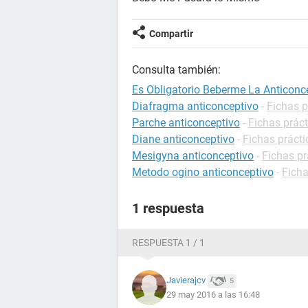
Compartir
Consulta también:
Es Obligatorio Beberme La Anticonc
Diafragma anticonceptivo
-
Fichas p
Parche anticonceptivo
-
Fichas prác
Diane anticonceptivo
-
Fichas práct
Mesigyna anticonceptivo
-
Fichas pr
Metodo ogino anticonceptivo
-
Ficha
1 respuesta
RESPUESTA 1 / 1
Javierajcv
5
29 may 2016 a las 16:48