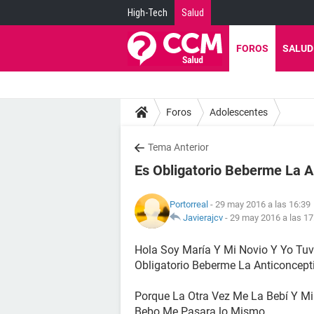
High-Tech
Salud
FOROS
SALUD
Foros
Adolescentes
Tema Anterior
Es Obligatorio Beberme La A
Portorreal
- 29 may 2016 a las 16:39
Javierajcv
-
29 may 2016 a las 17
Hola Soy María Y Mi Novio Y Yo Tuv
Obligatorio Beberme La Anticoncep
Porque La Otra Vez Me La Bebí Y Mi
Bebo Me Pasara lo Mismo