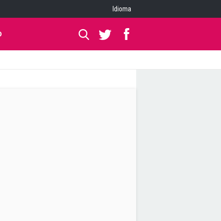
Idioma
O