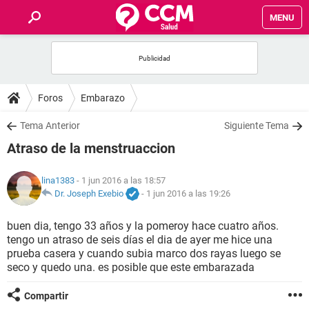
MENU
INICIO
FOROS
Foros
Embarazo
SALUD
Tema Anterior
Siguiente Tema
Atraso de la menstruaccion
FAMILIA
lina1383
- 1 jun 2016 a las 18:57
NUTRICIÓN
Dr. Joseph Exebio
-
1 jun 2016 a las 19:26
buen dia, tengo 33 años y la pomeroy hace cuatro años.
BIENESTAR
tengo un atraso de seis días el dia de ayer me hice una
prueba casera y cuando subia marco dos rayas luego se
SEXUALIDAD
seco y quedo una. es posible que este embarazada
Compartir
GLOSARIO