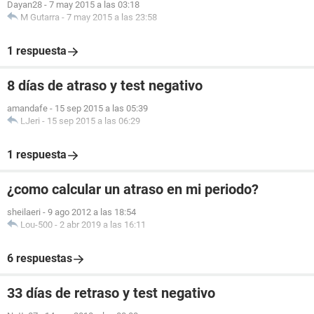
Dayan28
-
7 may 2015 a las 03:18
M Gutarra
-
7 may 2015 a las 23:58
1 respuesta
8 días de atraso y test negativo
amandafe
-
15 sep 2015 a las 05:39
LJeri
-
15 sep 2015 a las 06:29
1 respuesta
¿como calcular un atraso en mi periodo?
sheilaeri
-
9 ago 2012 a las 18:54
Lou-500
-
2 abr 2019 a las 16:11
6 respuestas
33 días de retraso y test negativo