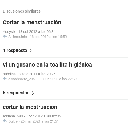
Discusiones similares
Cortar la menstruación
Yoeysix
-
18 oct 2012 a las 06:34
A.Herquinio
-
18 oct 2012 a las 15:59
1 respuesta
vi un gusano en la toallita higiénica
sabriina
-
30 dic 2011 a las 20:25
elyaahmero_2051
-
13 jun 2023 a las 22:59
5 respuestas
cortar la mestruacion
adriana1684
-
7 oct 2012 a las 02:05
Dulce
-
26 mar 2021 a las 21:51