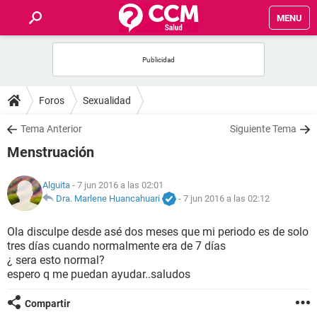
MENU
INICIO
FOROS
Foros
Sexualidad
SALUD
Tema Anterior
Siguiente Tema
Menstruación
FAMILIA
Alguita
- 7 jun 2016 a las 02:01
NUTRICIÓN
Dra. Marlene Huancahuari
-
7 jun 2016 a las 02:12
Ola disculpe desde asé dos meses que mi periodo es de solo
BIENESTAR
tres días cuando normalmente era de 7 días
¿ sera esto normal?
SEXUALIDAD
espero q me puedan ayudar..saludos
Compartir
GLOSARIO