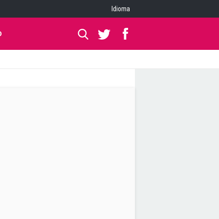
Idioma
O