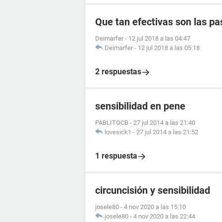
Que tan efectivas son las pas
Deimarfer
-
12 jul 2018 a las 04:47
Deimarfer
-
12 jul 2018 a las 05:18
2 respuestas
sensibilidad en pene
PABLITOCB
-
27 jul 2014 a las 21:40
lovesick1
-
27 jul 2014 a las 21:52
1 respuesta
circuncisión y sensibilidad
josele80
-
4 nov 2020 a las 15:10
josele80
-
4 nov 2020 a las 22:44