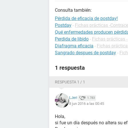
Consulta también:
Pérdida de eficacia de postday!
Postday
-
Fichas prácticas -Contrac
Qué enfermedades producen pérdid
Perdida de libido
-
Fichas prácticas 
Diafragma eficacia
-
Fichas práctic
Sangrado despues de postday
-
Fich
1 respuesta
RESPUESTA 1 / 1
LJeri
1.783
8 jun 2016 a las 00:45
Hola,
si fue un día después no altera su e