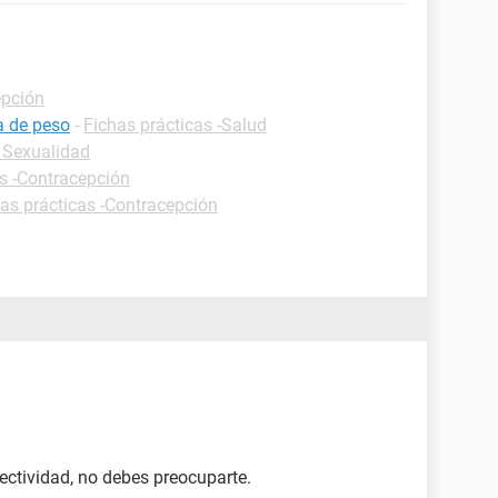
epción
a de peso
-
Fichas prácticas -Salud
- Sexualidad
as -Contracepción
as prácticas -Contracepción
fectividad, no debes preocuparte.