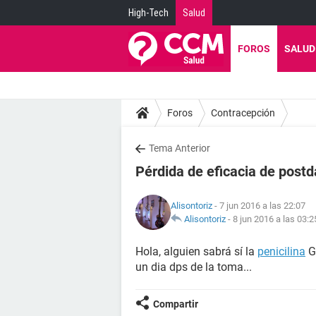
High-Tech
Salud
FOROS
SALUD
Foros
Contracepción
Tema Anterior
Pérdida de eficacia de postd
Alisontoriz
- 7 jun 2016 a las 22:07
Alisontoriz
-
8 jun 2016 a las 03:2
Hola, alguien sabrá sí la
penicilina
G 
un dia dps de la toma...
Compartir