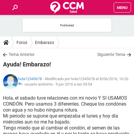
MENU
INICIO
FOROS
Foros
Embarazo
SALUD
Tema Anterior
Siguiente Tema
Ayuda! Embarazo!
FAMILIA
hola12345678
- Modificado por hola12345678 el 8/06/2016, 16:26
NUTRICIÓN
usuario anónimo -
9 jun 2016 a las 05:54
Hola, el sabado tuve relaciones con mi novio Y SI USAMOS
BIENESTAR
CONDÓN. Pero usamos 3 diferentes. Cheque los condónes
con agua y no hubo ninguna rotura.
SEXUALIDAD
Mi periodo se supone que empezaba el lunes y hoy día
miércoles aun no me ha bajado.
Tengo miedo que al cambiar el condón, el semen de las
GLOSARIO
manos haya quedado en él y por lo tanto se haya producido