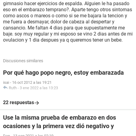
gimnasio hacer ejercicios de espalda. Alguien le ha pasado
eso en el embarazo temprano?. Aparte tengo otros sintomas
como ascos o mareos o como si se me bajara la tencion y
me fuera a desmayar, dolor de cabeza al despertar y
cansancio. Me faltan 4 dias para que supuestamente me
baje. soy muy regular y mi esposo se vino 2 dias antes de mi
ovulacion y 1 dia despues ya q queremos tener un bebe.
Discusiones similares
Por qué hago popo negro, estoy embarazada
isai
-
16 oct 2012 a las 19:21
Ruth
-
3 ene 2022 a las 13:23
22 respuestas
Use la misma prueba de embarazo en dos
ocasiones y la primera vez dió negativo y
Dan
-
13 sep 2021 a las 02:19