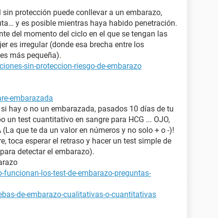
 sin protección puede conllevar a un embarazo,
uta… y es posible mientras haya habido penetración.
nte del momento del ciclo en el que se tengan las
er es irregular (donde esa brecha entre los
s¨ es más pequeña).
ciones-sin-proteccion-riesgo-de-embarazo
tare-embarazada
a si hay o no un embarazada, pasados 10 días de tu
bo un test cuantitativo en sangre para HCG ... OJO,
 que te da un valor en números y no solo + o -)!
e, toca esperar el retraso y hacer un test simple de
para detectar el embarazo).
arazo
-funcionan-los-test-de-embarazo-preguntas-
bas-de-embarazo-cualitativas-o-cuantitativas