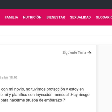
FAMILIA
NUTRICIÓN
BIENESTAR
SEXUALIDAD
GLOSARI
Siguiente Tema
6 a las 18:10
s con mi novio, no tuvimos protección y estoy en
 de mi y planifico con inyección mensual .Hay riesgo
 para hacerme prueba de embarazo ?