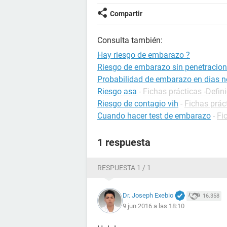
Compartir
Consulta también:
Hay riesgo de embarazo ?
Riesgo de embarazo sin penetracion
Probabilidad de embarazo en dias no
Riesgo asa
-
Fichas prácticas -Defin
Riesgo de contagio vih
-
Fichas prác
Cuando hacer test de embarazo
-
Fi
1 respuesta
RESPUESTA 1 / 1
Dr. Joseph Exebio
16.358
9 jun 2016 a las 18:10