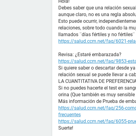
Hola!
Debes saber que una relación sexual
aunque claro, no es una regla absol
Esto puede ocurrir, independienteme
relaciones, sobre todo cuando la muj
llamados ¨días fértiles y no fértile
https://salud.ccm.net/faq/6021-rela
Revisa: ¿Estaré embarazada?
https://salud.ccm.net/faq/9853-es
Si quiere saber o descartar desde y
relación sexual se puede llevar a ca
LA CUANTITATIVA DE PREFERENCIA (La
Si no puedes hacerte el test en sangr
orina (Que también es muy sensible 
Más información de Prueba de emb
https://salud.ccm.net/faq/256-como
frecuentes
https://salud.ccm.net/faq/6055-prue
Suerte!