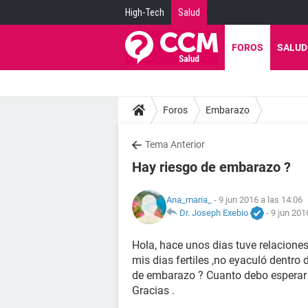
High-Tech
Salud
FOROS
SALUD
Foros
Embarazo
Tema Anterior
Hay riesgo de embarazo ?
Ana_maria_
- 9 jun 2016 a las 14:06
Dr. Joseph Exebio
-
9 jun 201
Hola, hace unos dias tuve relacione
mis dias fertiles ,no eyaculó dentro
de embarazo ? Cuanto debo esperar
Gracias .