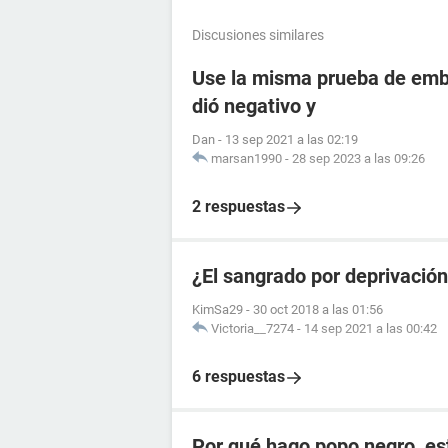
Discusiones similares
Use la misma prueba de emba
dió negativo y
Dan
-
13 sep 2021 a las 02:19
marsan1990
-
28 sep 2023 a las 09:26
2 respuestas
¿El sangrado por deprivació
KimSa29
-
30 oct 2018 a las 01:56
Victoria__7274
-
14 sep 2021 a las 00:42
6 respuestas
Por qué hago popo negro, e