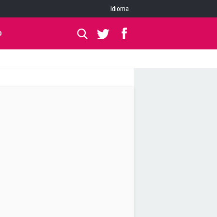
Idioma
O