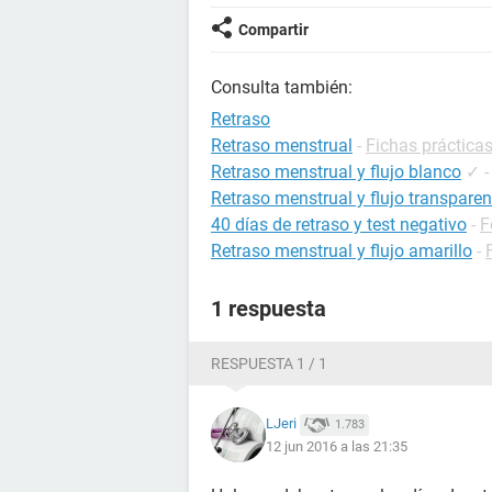
Compartir
Consulta también:
Retraso
Retraso menstrual
-
Fichas prácticas
Retraso menstrual y flujo blanco
✓
Retraso menstrual y flujo transparen
40 días de retraso y test negativo
-
F
Retraso menstrual y flujo amarillo
-
1 respuesta
RESPUESTA 1 / 1
LJeri
1.783
12 jun 2016 a las 21:35