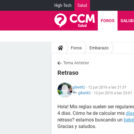
High-Tech
Salud
FOROS
SALUD
Foros
Embarazo
Tema Anterior
Retraso
gibet82
- 12 jun 2016 a las 21:31
gibet82
-
12 jun 2016 a las 23:01
Hola! Mis reglas suelen ser regulare
4 días. Cómo he de calcular mis
días
retraso? estamos buscando un
bebé
Gracias y saludos.