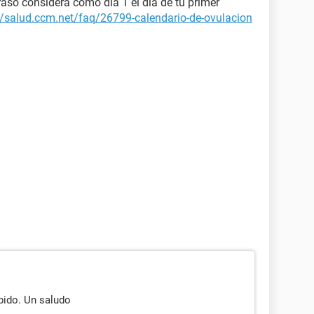
raso considera como día 1 el día de tu primer
//salud.ccm.net/faq/26799-calendario-de-ovulacion
pido. Un saludo