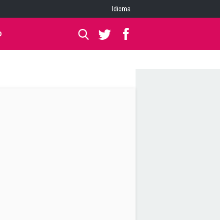
Idioma
O