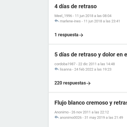
4 días de retraso
Meel_1996
-
11 jun 2018 a las 08:04
marlene-ines
-
11 jun 2018 a las 23:41
1 respuesta
5 días de retraso y dolor en e
cordoba1987
-
22 dic 2011 a las 14:48
lisanna
-
24 feb 2022 a las 19:23
220 respuestas
Flujo blanco cremoso y retr
Anonimo
-
26 nov 2011 a las 22:12
anonimo0026
-
31 may 2019 a las 21:49