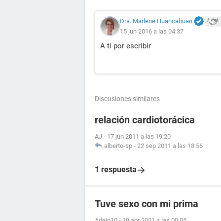
Dra. Marlene Huancahuari
15 jun 2016 a las 04:37
A ti por escribir
Discusiones similares
relación cardiotorácica
AJ
-
17 jun 2011 a las 19:20
alberto-sp
-
22 sep 2011 a las 18:56
1 respuesta
Tuve sexo con mi prima
Adejo10
-
19 abr 2021 a las 00:05