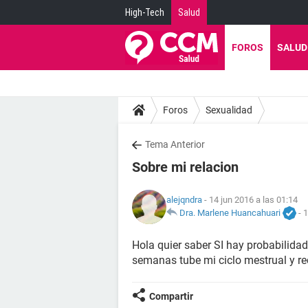
High-Tech
Salud
FOROS
SALUD
Foros
Sexualidad
Tema Anterior
Sobre mi relacion
alejqndra
- 14 jun 2016 a las 01:14
Dra. Marlene Huancahuari
-
1
Hola quier saber SI hay probabilid
semanas tube mi ciclo mestrual y rec
Compartir