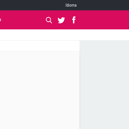
Idioma
O