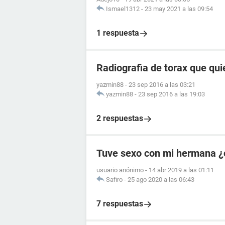
Ismael1312
-
23 may 2021 a las 09:54
1 respuesta
Radiografia de torax que qui
yazmin88
-
23 sep 2016 a las 03:21
yazmin88
-
23 sep 2016 a las 19:03
2 respuestas
Tuve sexo con mi hermana ¿
usuario anónimo
-
14 abr 2019 a las 01:11
Safiro
-
25 ago 2020 a las 06:43
7 respuestas