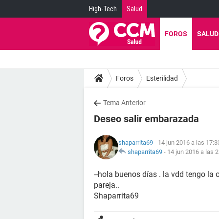
High-Tech
Salud
FOROS
SALUD
Foros
Esterilidad
Tema Anterior
Deseo salir embarazada
shaparrita69
- 14 jun 2016 a las 17:3
shaparrita69
-
14 jun 2016 a las 
--hola buenos días . la vdd tengo la
pareja..
Shaparrita69