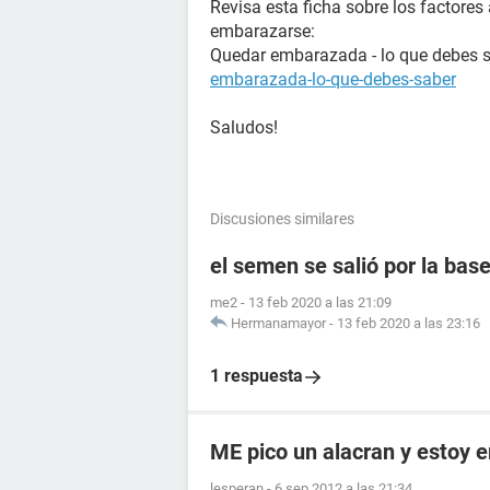
Revisa esta ficha sobre los factore
embarazarse:
Quedar embarazada - lo que debes 
embarazada-lo-que-debes-saber
Saludos!
Discusiones similares
el semen se salió por la ba
me2
-
13 feb 2020 a las 21:09
Hermanamayor
-
13 feb 2020 a las 23:16
1 respuesta
ME pico un alacran y estoy
lesperan
-
6 sep 2012 a las 21:34