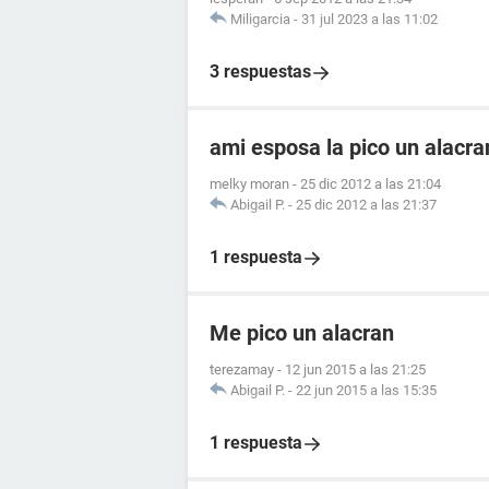
Miligarcia
-
31 jul 2023 a las 11:02
3 respuestas
ami esposa la pico un alacr
melky moran
-
25 dic 2012 a las 21:04
Abigail P.
-
25 dic 2012 a las 21:37
1 respuesta
Me pico un alacran
terezamay
-
12 jun 2015 a las 21:25
Abigail P.
-
22 jun 2015 a las 15:35
1 respuesta