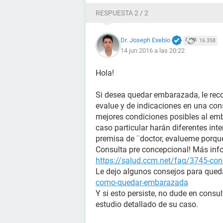
RESPUESTA 2 / 2
Dr. Joseph Exebio
16.358
14 jun 2016 a las 20:22
Hola!
Si desea quedar embarazada, le rec
evalue y de indicaciones en una con
mejores condiciones posibles al emb
caso particular harán diferentes inte
premisa de ¨doctor, evalueme porq
Consulta pre concepcional! Más info
https://salud.ccm.net/faq/3745-conc
Le dejo algunos consejos para que
como-quedar-embarazada
Y si esto persiste, no dude en consu
estudio detallado de su caso.