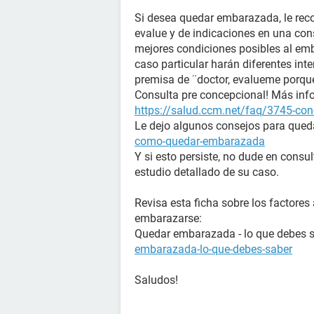
Si desea quedar embarazada, le rec
evalue y de indicaciones en una con
mejores condiciones posibles al emb
caso particular harán diferentes inte
premisa de ¨doctor, evalueme porq
Consulta pre concepcional! Más info
https://salud.ccm.net/faq/3745-conc
Le dejo algunos consejos para que
como-quedar-embarazada
Y si esto persiste, no dude en consu
estudio detallado de su caso.
Revisa esta ficha sobre los factore
embarazarse:
Quedar embarazada - lo que debes 
embarazada-lo-que-debes-saber
Saludos!