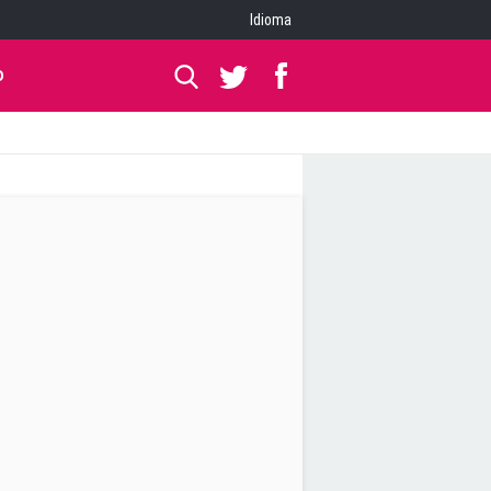
Idioma
O