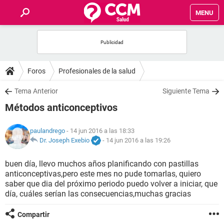
MENU
INICIO
FOROS
Foros
Profesionales de la salud
SALUD
Tema Anterior
Siguiente Tema
Métodos anticonceptivos
FAMILIA
paulandrego
- 14 jun 2016 a las 18:33
NUTRICIÓN
Dr. Joseph Exebio
-
14 jun 2016 a las 19:26
buen día, llevo muchos años planificando con pastillas
BIENESTAR
anticonceptivas,pero este mes no pude tomarlas, quiero
saber que dia del próximo periodo puedo volver a iniciar, que
SEXUALIDAD
día, cuáles serían las consecuencias,muchas gracias
Compartir
GLOSARIO