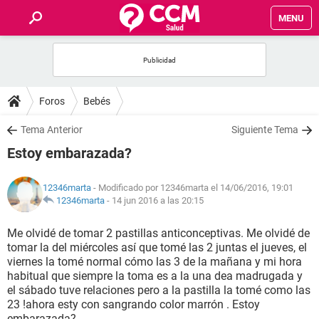
MENU
INICIO
FOROS
Foros
Bebés
SALUD
Tema Anterior
Siguiente Tema
Estoy embarazada?
FAMILIA
12346marta
- Modificado por 12346marta el 14/06/2016, 19:01
NUTRICIÓN
12346marta
-
14 jun 2016 a las 20:15
Me olvidé de tomar 2 pastillas anticonceptivas. Me olvidé de
BIENESTAR
tomar la del miércoles así que tomé las 2 juntas el jueves, el
viernes la tomé normal cómo las 3 de la mañana y mi hora
SEXUALIDAD
habitual que siempre la toma es a la una dea madrugada y
el sábado tuve relaciones pero a la pastilla la tomé como las
23 !ahora esty con sangrando color marrón . Estoy
GLOSARIO
embarazada?