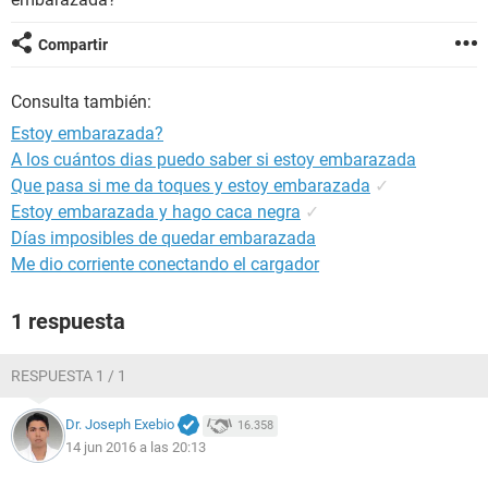
Compartir
Consulta también:
Estoy embarazada?
A los cuántos dias puedo saber si estoy embarazada
Que pasa si me da toques y estoy embarazada
✓
Estoy embarazada y hago caca negra
✓
Días imposibles de quedar embarazada
Me dio corriente conectando el cargador
1 respuesta
RESPUESTA 1 / 1
Dr. Joseph Exebio
16.358
14 jun 2016 a las 20:13