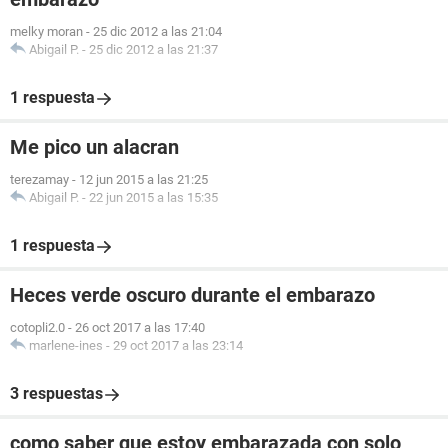
melky moran
-
25 dic 2012 a las 21:04
Abigail P.
-
25 dic 2012 a las 21:37
1 respuesta
Me pico un alacran
terezamay
-
12 jun 2015 a las 21:25
Abigail P.
-
22 jun 2015 a las 15:35
1 respuesta
Heces verde oscuro durante el embarazo
cotopli2.0
-
26 oct 2017 a las 17:40
marlene-ines
-
29 oct 2017 a las 23:14
3 respuestas
como saber que estoy embarazada con solo