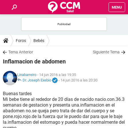
MENU
INICIO
FOROS
Foros
Bebés
SALUD
Tema Anterior
Siguiente Tema
Inflamacion de abdomen
FAMILIA
Linabarreiro
- 14 jun 2016 a las 19:35
NUTRICIÓN
Dr. Joseph Exebio
-
14 jun 2016 a las 20:30
Buenas tardes
BIENESTAR
Mi bebe tiene al rededor de 20 días de nacido nacio.con.36.3
semanas de gestacion y presenta una.inflamacion en el
SEXUALIDAD
abadomen no.se queja pero trata de dar del.cuerpo y se
pone.rojo.rojo.de la fuerza qur le puedo dar para que le baje
la.inflamacion del estomago y pueda hacer normalmente del
GLOSARIO
cuerpo