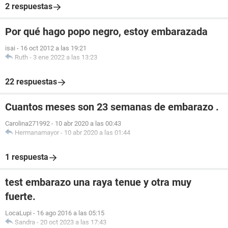
2 respuestas
Por qué hago popo negro, estoy embarazada
isai
-
16 oct 2012 a las 19:21
Ruth
-
3 ene 2022 a las 13:23
22 respuestas
Cuantos meses son 23 semanas de embarazo .
Carolina271992
-
10 abr 2020 a las 00:43
Hermanamayor
-
10 abr 2020 a las 01:44
1 respuesta
test embarazo una raya tenue y otra muy
fuerte.
LocaLupi
-
16 ago 2016 a las 05:15
Sandra
-
20 oct 2023 a las 17:43