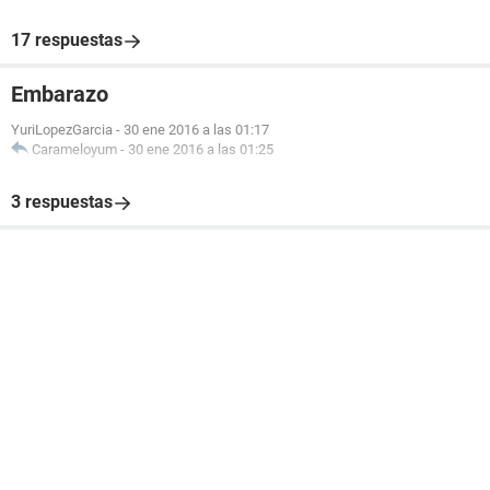
17 respuestas
Embarazo
YuriLopezGarcia
-
30 ene 2016 a las 01:17
Carameloyum
-
30 ene 2016 a las 01:25
3 respuestas