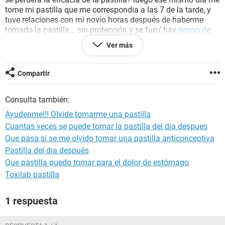
tome mi pastilla que me correspondia a las 7 de la tarde, y
tuve relaciones con mi novio horas después de haberme
tomado la pastilla... sin protección y se fue:( hay
riesgo de
embarazo
?:( faltan 6 días para que me llegue la regla,
Ver más
deberia tomarme las placebo? que hago? por favor
ayudenme :(
Compartir
Consulta también:
Ayudenme!!! Olvide tomarme una pastilla
Cuantas veces se puede tomar la pastilla del dia despues
Que pasa si se me olvido tomar una pastilla anticonceptiva
Pastilla del dia después
Que pastilla puedo tomar para el dolor de estómago
Toxilab pastilla
1 respuesta