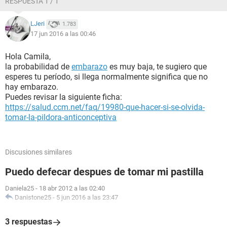
RESPUESTA 1 / 1
LJeri
1.783
17 jun 2016 a las 00:46
Hola Camila,
la probabilidad de
embarazo
es muy baja, te sugiero que
esperes tu período, si llega normalmente significa que no
hay embarazo.
Puedes revisar la siguiente ficha:
https://salud.ccm.net/faq/19980-que-hacer-si-se-olvida-
tomar-la-pildora-anticonceptiva
Discusiones similares
Puedo defecar despues de tomar mi pastilla
Daniela25
-
18 abr 2012 a las 02:40
Danistone25
-
5 jun 2016 a las 23:47
3 respuestas