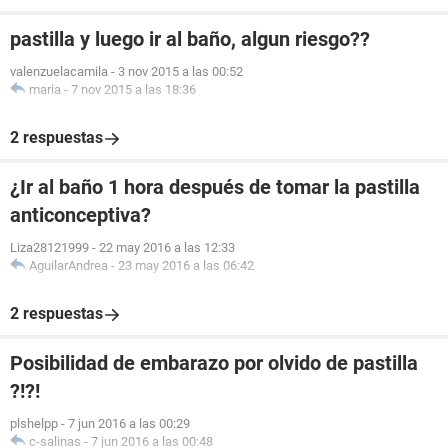
pastilla y luego ir al baño, algun riesgo??
valenzuelacamila
-
3 nov 2015 a las 00:52
maria
-
7 nov 2015 a las 18:36
2 respuestas
¿Ir al baño 1 hora después de tomar la pastilla
anticonceptiva?
Liza28121999
-
22 may 2016 a las 12:33
AguilarAndrea
-
23 may 2016 a las 06:42
2 respuestas
Posibilidad de embarazo por olvido de pastilla
?!?!
plshelpp
-
7 jun 2016 a las 00:29
c-salinas
-
7 jun 2016 a las 00:48