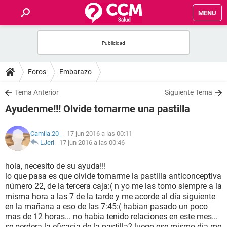
MENU
INICIO
FOROS
Foros
Embarazo
SALUD
Tema Anterior
Siguiente Tema
Ayudenme!!! Olvide tomarme una pastilla
FAMILIA
Camila.20_
- 17 jun 2016 a las 00:11
NUTRICIÓN
LJeri
-
17 jun 2016 a las 00:46
hola, necesito de su ayuda!!!
BIENESTAR
lo que pasa es que olvide tomarme la pastilla anticonceptiva
número 22, de la tercera caja:( n yo me las tomo siempre a la
SEXUALIDAD
misma hora a las 7 de la tarde y me acorde al día siguiente
en la mañana a eso de las 7:45:( habian pasado un poco
mas de 12 horas... no habia tenido relaciones en este mes...
GLOSARIO
se perdera la eficacia de la pastilla? luego ese mismo dia me