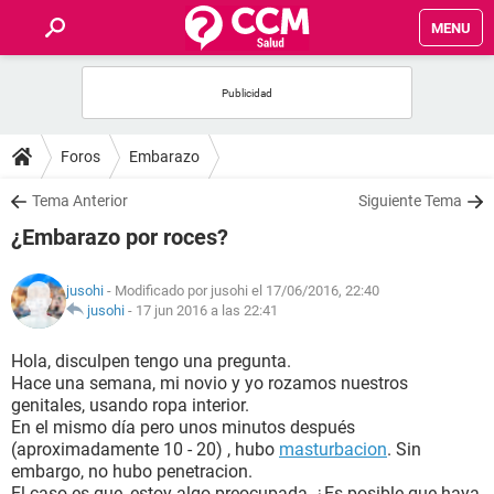
MENU
INICIO
FOROS
Foros
Embarazo
SALUD
Tema Anterior
Siguiente Tema
¿Embarazo por roces?
FAMILIA
jusohi
- Modificado por jusohi el 17/06/2016, 22:40
NUTRICIÓN
jusohi
-
17 jun 2016 a las 22:41
Hola, disculpen tengo una pregunta.
BIENESTAR
Hace una semana, mi novio y yo rozamos nuestros
genitales, usando ropa interior.
SEXUALIDAD
En el mismo día pero unos minutos después
(aproximadamente 10 - 20) , hubo
masturbacion
. Sin
embargo, no hubo penetracion.
GLOSARIO
El caso es que, estoy algo preocupada, ¿Es posible que haya