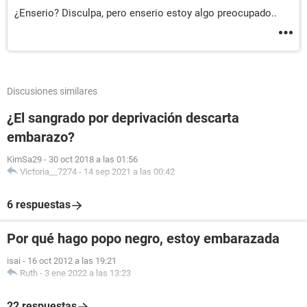
¿Enserio? Disculpa, pero enserio estoy algo preocupado..
Discusiones similares
¿El sangrado por deprivación descarta
embarazo?
KimSa29
-
30 oct 2018 a las 01:56
Victoria__7274
-
14 sep 2021 a las 00:42
6 respuestas
Por qué hago popo negro, estoy embarazada
isai
-
16 oct 2012 a las 19:21
Ruth
-
3 ene 2022 a las 13:23
22 respuestas