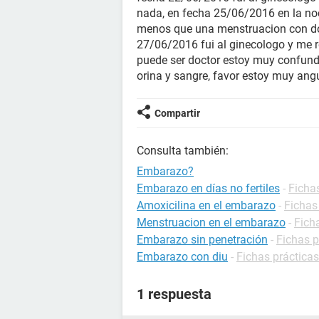
nada, en fecha 25/06/2016 en la n
menos que una menstruacion con dol
27/06/2016 fui al ginecologo y me r
puede ser doctor estoy muy confundi
orina y sangre, favor estoy muy ang
Compartir
Consulta también:
Embarazo?
Embarazo en días no fertiles
-
Ficha
Amoxicilina en el embarazo
-
Fichas
Menstruacion en el embarazo
-
Fich
Embarazo sin penetración
-
Fichas 
Embarazo con diu
-
Fichas práctica
1 respuesta