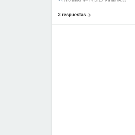
valorandome
-
14 jul 2019 a las 04:53
3 respuestas