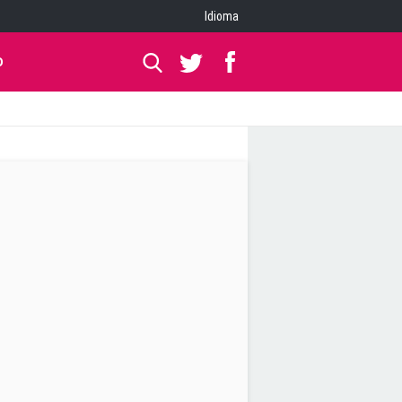
Idioma
O