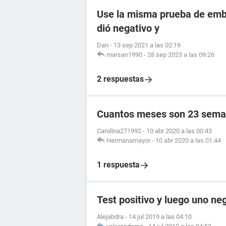
Use la misma prueba de emba
dió negativo y
Dan
-
13 sep 2021 a las 02:19
marsan1990
-
28 sep 2023 a las 09:26
2 respuestas
Cuantos meses son 23 sema
Carolina271992
-
10 abr 2020 a las 00:43
Hermanamayor
-
10 abr 2020 a las 01:44
1 respuesta
Test positivo y luego uno ne
Alejabdra
-
14 jul 2019 a las 04:10