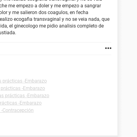
oche me empezo a doler y me empezo a sangrar
or y me salieron dos coagulos, en fecha
ealizo ecogafia transvaginal y no se veia nada, que
da, el ginecologo me pidio analisis completo de
ustiada.
s prácticas -Embarazo
 prácticas -Embarazo
as prácticas -Embarazo
prácticas -Embarazo
s -Contracepción