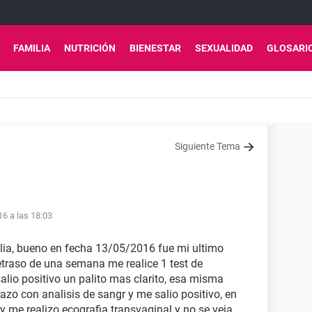
FAMILIA
NUTRICIÓN
BIENESTAR
SEXUALIDAD
GLOSARI
Siguiente Tema
16 a las 18:03
lia, bueno en fecha 13/05/2016 fue mi ultimo
traso de una semana me realice 1 test de
lio positivo un palito mas clarito, esa misma
zo con analisis de sangr y me salio positivo, en
 me realizo ecografia transvaginal y no se veia