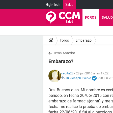
High-Tech
Salud
FOROS
SALUD
Foros
Embarazo
Tema Anterior
Embarazo?
cecita23
- 28 jun 2016 a las 17:22
Dr. Joseph Exebio
-
28 jun 20
Dra. Buenos dias. Mi nombre es ceci
periodo, en fecha 20/06/2016 con re
embarazo de farmacia(orina) y me sa
fecha me realice la prueba de embara
fecha 22/06/2016 fui al ginecologo y