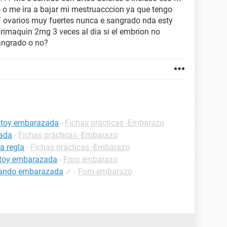
 o me ira a bajar mi mestruacccion ya que tengo
 Y ovarios muy fuertes nunca e sangrado nda esty
rimaquin 2mg 3 veces al dia si el embrion no
angrado o no?
estoy embarazada
-
Fichas prácticas -Embarazo
zada
-
Fichas prácticas -Embarazo
a regla
-
Fichas prácticas -Embarazo
estoy embarazada
-
Foro embarazo
estando embarazada
✓
-
Foro embarazo