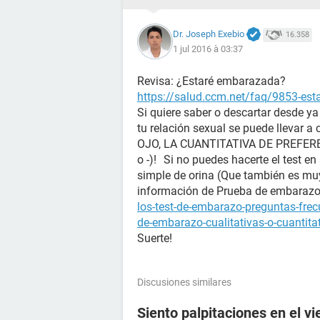
Dr. Joseph Exebio
16.358
1 jul 2016 à 03:37
Revisa: ¿Estaré embarazada?
https://salud.ccm.net/faq/9853-es
Si quiere saber o descartar desde y
tu relación sexual se puede llevar a
OJO, LA CUANTITATIVA DE PREFERENC
o -)! Si no puedes hacerte el test en
simple de orina (Que también es mu
información de Prueba de embara
los-test-de-embarazo-preguntas-fre
de-embarazo-cualitativas-o-cuantita
Suerte!
Discusiones similares
Siento palpitaciones en el v