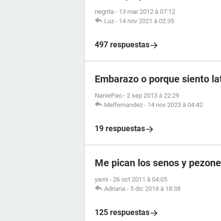
negrita
-
13 mar 2012 à 07:12
Luz
-
14 nov 2021 à 02:35
497 respuestas
Embarazo o porque siento lat
NaniePao
-
2 sep 2013 à 22:29
Melfernandez
-
14 nov 2023 à 04:42
19 respuestas
Me pican los senos y pezon
yami
-
26 oct 2011 à 04:05
Adriana
-
5 dic 2018 à 18:38
125 respuestas