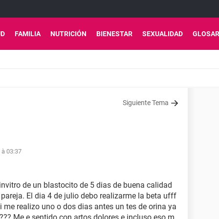
UD
FAMILIA
NUTRICIÓN
BIENESTAR
SEXUALIDAD
GLOSAR
Siguiente Tema
6 à 03:37
 invitro de un blastocito de 5 dias de buena calidad
reja. El dia 4 de julio debo realizarme la beta ufff
si me realizo uno o dos dias antes un tes de orina ya
o??? Me e sentido con artos dolores e incluso eso m