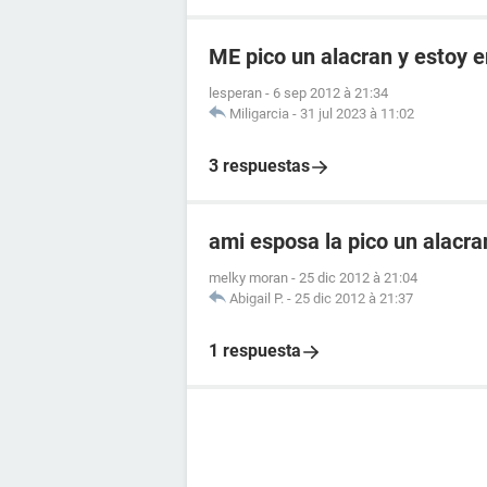
ME pico un alacran y estoy
lesperan
-
6 sep 2012 à 21:34
Miligarcia
-
31 jul 2023 à 11:02
3 respuestas
ami esposa la pico un alacr
melky moran
-
25 dic 2012 à 21:04
Abigail P.
-
25 dic 2012 à 21:37
1 respuesta