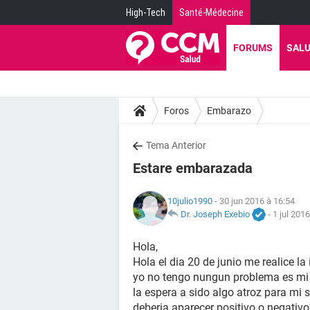
High-Tech
Santé-Médecine
FORUMS
SAL
Foros
Embarazo
Tema Anterior
Estare embarazada
10julio1990
- 30 jun 2016 à 16:54
Dr. Joseph Exebio
-
1 jul 201
Hola,
Hola el dia 20 de junio me realice la
yo no tengo nungun problema es mi pa
la espera a sido algo atroz para mi 
deberia aparecer positivo o negativ