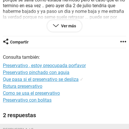
termino en esa vez .. pero ayer dia 2 de julio tendria que
haberme bajado y ya paso un dia y nome baja y me estraña
la verdad porque no seme suele retrasar ... puede ser por
nervios?
Ver más
Pero nose me pongo a reflexionar y es que si el preservativo
estaba bien y aun estado bien el ni siquiera llego a terminar
porque el mienbro se salia.. es imposible que sea por
Compartir
embarazo o eso eh estado pensando , pero como no me
baja y me duele como cuando ya estas para caer .. pero
Consulta también:
nose queria saber una segunda opinion ya que mi pareja se
encuentra igual que yo.
Preservativo , estoy preocupada porfavor
Muchas Gracias
Preservativo pinchado con aguja
Que pasa si el preservativo se desliza
✓
Rotura preservativo
Como se usa el preservativo
Preservativo con bolitas
2 respuestas