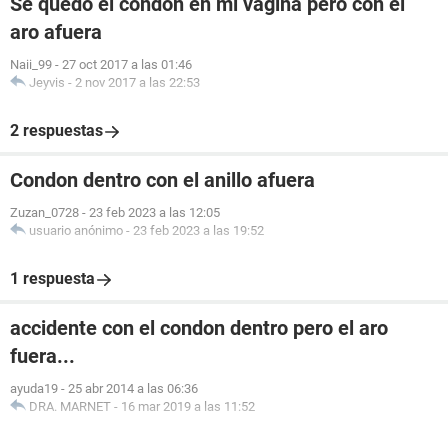
Se quedó el condón en mi vagina pero con el
aro afuera
Naii_99
-
27 oct 2017 a las 01:46
Jeyvis
-
2 nov 2017 a las 22:53
2 respuestas
Condon dentro con el anillo afuera
Zuzan_0728
-
23 feb 2023 a las 12:05
usuario anónimo
-
23 feb 2023 a las 19:52
1 respuesta
accidente con el condon dentro pero el aro
fuera...
ayuda19
-
25 abr 2014 a las 06:36
DRA. MARNET
-
16 mar 2019 a las 11:52