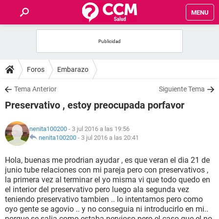
MENU
INICIO
FOROS
Foros
Embarazo
SALUD
Tema Anterior
Siguiente Tema
Preservativo , estoy preocupada porfavor
FAMILIA
nenita100200
- 3 jul 2016 a las 19:56
NUTRICIÓN
nenita100200
-
3 jul 2016 a las 20:41
Hola, buenas me prodrian ayudar , es que veran el dia 21 de
BIENESTAR
junio tube relaciones con mi pareja pero con preservativos ,
la primera vez al terminar el yo misma vi que todo quedo en
SEXUALIDAD
el interior del preservativo pero luego ala segunda vez
teniendo preservativo tambien .. lo intentamos pero como
oyo gente se agovio .. y no conseguia ni introducirlo en mi..
GLOSARIO
porque se salia como estaba nervioso pero el caso que el no