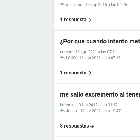
c-salinas
-
19 sep 2016 a las 04:06
1 respuesta
¿Por que cuando intento met
dumbn
-
13 ago 2021 a las 07:11
LSKO
-
13 ago 2021 a las 07:16
1 respuesta
me salio excremento al tener
hermosa
-
9 feb 2012 a las 01:17
Jonas
-
13 abr 2022 a las 19:47
8 respuestas