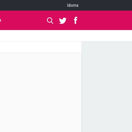
Idioma
O