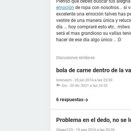
Pienso que debes buscar tus alegría
emoción
de ropa con nosotros... si
excelente una emoción talves has pe
vestire de una manera única y relucien
día ... hoy compraré esto etc.. milws
será el mas grandioso su vallas teni
hacer de ese día algo único .. :D
Discusiones similares
bola de carne dentro de la v
lorenasm
-
25 jun 2014 a las 23:30
Sio
-
20 dic 2021 a las 23:32
6 respuestas
Problema en el dedo, no se l
Gbaez123
-
19 sep 2016 a las 03:26