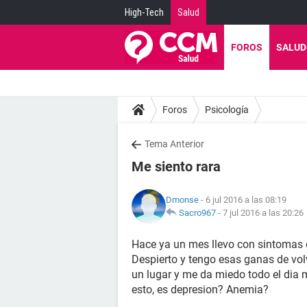
High-Tech
Salud
FOROS
SALUD
Foros
Psicología
Tema Anterior
Me siento rara
Dmonse
- 6 jul 2016 a las 08:19
Sacro967
-
7 jul 2016 a las 20:26
Hace ya un mes llevo con sintomas q
Despierto y tengo esas ganas de volv
un lugar y me da miedo todo el dia 
esto, es depresion? Anemia?