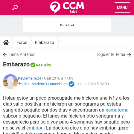
MENU
INICIO
FORUMS
Foros
Embarazo
SALUD
Tema Anterior
Siguiente Tema
Embarazo
Resuelto
FAMILIA
Keylamarie24
- 6 jul 2016 à 17:09
NUTRICIÓN
Dra. Marlene Huancahuari
-
11 jul 2016 à 02:09
Holaa estoy un poco preocupada me hicieron una ivf y a los
BIENESTAR
dias salio positiva.me hicieron un sonograma pq estaba
sangrado poquito por dos dias y encontraron un
hematoma
SEXUALIDAD
subcorio pequeno. El lunes me hicieron otro sonograma y
desaparecio pero solo voy para 4 semanas hay saquito pero
no se ve el
embrion
. La doctora dice q no hay embrion .pero
GLOSARIO
he leid9 q debo esperar q hago o. Me pueden ayudar.