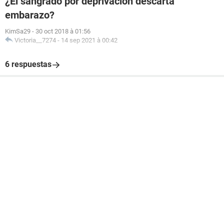
¿El sangrado por deprivación descarta
embarazo?
KimSa29
-
30 oct 2018 à 01:56
Victoria__7274
-
14 sep 2021 à 00:42
6 respuestas