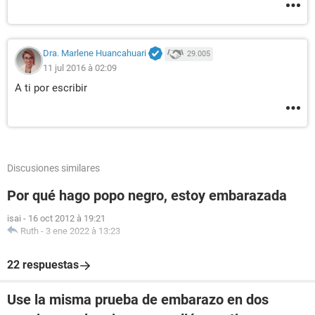
Dra. Marlene Huancahuari
29.005
11 jul 2016 à 02:09
A ti por escribir
Discusiones similares
Por qué hago popo negro, estoy embarazada
isai
-
16 oct 2012 à 19:21
Ruth
-
3 ene 2022 à 13:23
22 respuestas
Use la misma prueba de embarazo en dos