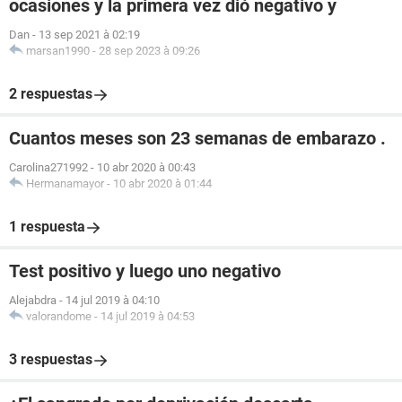
ocasiones y la primera vez dió negativo y
Dan
-
13 sep 2021 à 02:19
marsan1990
-
28 sep 2023 à 09:26
2 respuestas
Cuantos meses son 23 semanas de embarazo .
Carolina271992
-
10 abr 2020 à 00:43
Hermanamayor
-
10 abr 2020 à 01:44
1 respuesta
Test positivo y luego uno negativo
Alejabdra
-
14 jul 2019 à 04:10
valorandome
-
14 jul 2019 à 04:53
3 respuestas