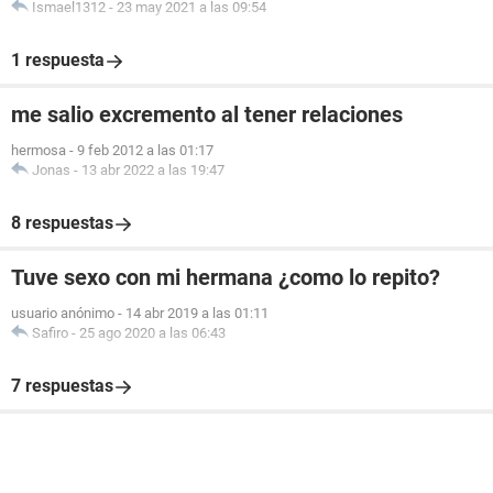
Ismael1312
-
23 may 2021 a las 09:54
1 respuesta
me salio excremento al tener relaciones
hermosa
-
9 feb 2012 a las 01:17
Jonas
-
13 abr 2022 a las 19:47
8 respuestas
Tuve sexo con mi hermana ¿como lo repito?
usuario anónimo
-
14 abr 2019 a las 01:11
Safiro
-
25 ago 2020 a las 06:43
7 respuestas