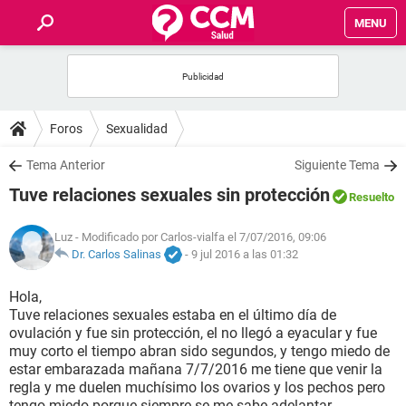
MENU
INICIO
FOROS
Foros
Sexualidad
SALUD
Tema Anterior
Siguiente Tema
Tuve relaciones sexuales sin protección
Resuelto
FAMILIA
Luz
- Modificado por Carlos-vialfa el 7/07/2016, 09:06
NUTRICIÓN
Dr. Carlos Salinas
-
9 jul 2016 a las 01:32
Hola,
BIENESTAR
Tuve relaciones sexuales estaba en el último día de
ovulación y fue sin protección, el no llegó a eyacular y fue
SEXUALIDAD
muy corto el tiempo abran sido segundos, y tengo miedo de
estar embarazada mañana 7/7/2016 me tiene que venir la
regla y me duelen muchísimo los ovarios y los pechos pero
GLOSARIO
tengo miedo porque siempre se me sabe adelantar