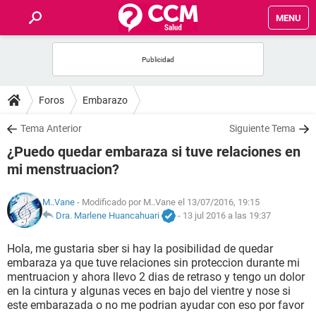
MENU
INICIO
FOROS
Foros
Embarazo
SALUD
Tema Anterior
Siguiente Tema
¿Puedo quedar embaraza si tuve relaciones en
FAMILIA
mi menstruacion?
NUTRICIÓN
M..Vane
- Modificado por M..Vane el 13/07/2016, 19:15
Dra. Marlene Huancahuari
-
13 jul 2016 a las 19:37
BIENESTAR
Hola, me gustaria sber si hay la posibilidad de quedar
embaraza ya que tuve relaciones sin proteccion durante mi
SEXUALIDAD
mentruacion y ahora llevo 2 dias de retraso y tengo un dolor
en la cintura y algunas veces en bajo del vientre y nose si
este embarazada o no me podrian ayudar con eso por favor
GLOSARIO