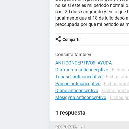
no se si este es mi periodo normal 
casi 20 días sangrando y en lo que h
igualmente que el 18 de julio debo 
preocupada por que mi periodo es m
Compartir
Consulta también:
ANTICONCEPTIVO!!! AYUDA
Diafragma anticonceptivo
-
Fichas p
Topasel anticonceptivo
-
Fichas prá
Parche anticonceptivo
-
Fichas prác
Diane anticonceptivo
-
Fichas práct
Mesigyna anticonceptivo
-
Fichas pr
1 respuesta
RESPUESTA 1 / 1