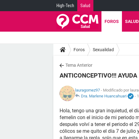
High-Tech
Salud
FOROS
SALUD
Foros
Sexualidad
Tema Anterior
ANTICONCEPTIVO!!! AYUDA
lauragomez97
- Modificado por laur
Dra. Marlene Huancahuari
-
1
Hola, tengo una gran inquietud, el d
femelin con el inicio de mi periodo m
después volví a tener el periodo el 
cólicos se me quito el día 7 de julio
a llegarme la regla, solo que en es