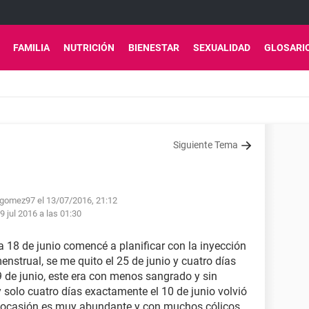
FAMILIA
NUTRICIÓN
BIENESTAR
SEXUALIDAD
GLOSARI
Siguiente Tema
agomez97 el 13/07/2016, 21:12
9 jul 2016 a las 01:30
ía 18 de junio comencé a planificar con la inyección
enstrual, se me quito el 25 de junio y cuatro días
29 de junio, este era con menos sangrado y sin
 y solo cuatro días exactamente el 10 de junio volvió
ta ocasión es muy abundante y con muchos cólicos,