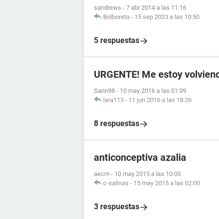
sandrews
-
7 abr 2014 a las 11:16
Bolboreta
-
15 sep 2023 a las 10:50
5 respuestas
URGENTE! Me estoy volviendo
Sarin98
-
10 may 2016 a las 01:09
lara113
-
11 jun 2016 a las 18:26
8 respuestas
anticonceptiva azalia
aecm
-
10 may 2015 a las 10:00
c-salinas
-
15 may 2015 a las 02:00
3 respuestas