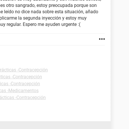
o es otro sangrado, estoy preocupada porque son
e leído no dice nada sobre esta situación, añado
aplicarme la segunda inyección y estoy muy
uy regular. Espero me ayuden urgente :(
rácticas -Contracepción
cticas -Contracepción
ticas -Contracepción
icas -Medicamentos
ácticas -Contracepción