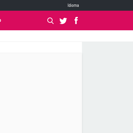
Idioma
O